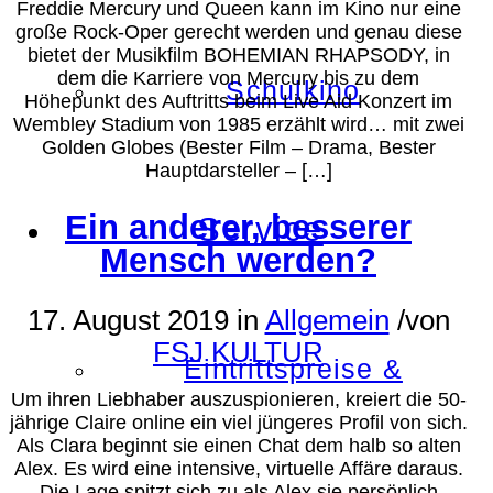
Freddie Mercury und Queen kann im Kino nur eine
große Rock-Oper gerecht werden und genau diese
bietet der Musikfilm BOHEMIAN RHAPSODY, in
dem die Karriere von Mercury bis zu dem
Schulkino
Höhepunkt des Auftritts beim Live Aid Konzert im
Wembley Stadium von 1985 erzählt wird… mit zwei
Golden Globes (Bester Film – Drama, Bester
Hauptdarsteller – […]
Ein anderer, besserer
Service
Mensch werden?
17. August 2019
in
Allgemein
/
von
FSJ KULTUR
Eintrittspreise &
Um ihren Liebhaber auszuspionieren, kreiert die 50-
jährige Claire online ein viel jüngeres Profil von sich.
Als Clara beginnt sie einen Chat dem halb so alten
Alex. Es wird eine intensive, virtuelle Affäre daraus.
Die Lage spitzt sich zu als Alex sie persönlich