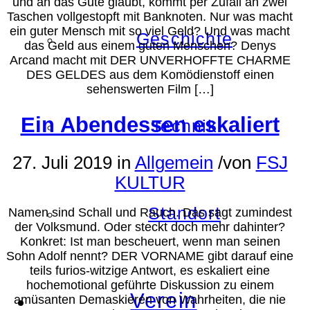
und an das Gute glaubt, kommt per Zufall an zwei
Taschen vollgestopft mit Banknoten. Nur was macht
ein guter Mensch mit so viel Geld? Und was macht
Geschichte
das Geld aus einem guten Menschen? Denys
Arcand macht mit DER UNVERHOFFTE CHARME
DES GELDES aus dem Komödienstoff einen
sehenswerten Film […]
Ein Abendessen eskaliert
Technik
27. Juli 2019
in
Allgemein
/
von
FSJ
KULTUR
Standort
Namen sind Schall und Rauch. Das sagt zumindest
der Volksmund. Oder steckt doch mehr dahinter?
Konkret: Ist man bescheuert, wenn man seinen
Sohn Adolf nennt? DER VORNAME gibt darauf eine
teils furios-witzige Antwort, es eskaliert eine
hochemotional geführte Diskussion zu einem
Verein
amüsanten Demaskieren von Wahrheiten, die nie