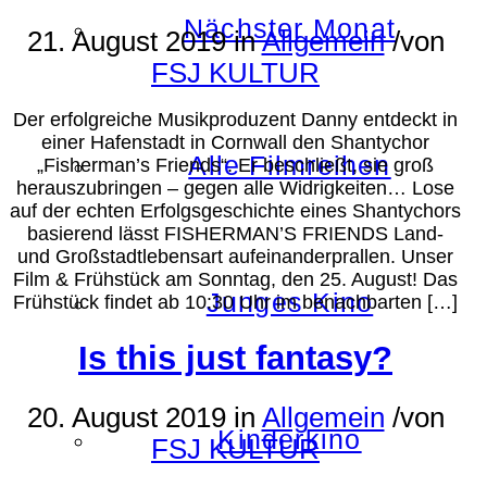
Nächster Monat
21. August 2019
in
Allgemein
/
von
FSJ KULTUR
Der erfolgreiche Musikproduzent Danny entdeckt in
einer Hafenstadt in Cornwall den Shantychor
Alle Filmreihen
„Fisherman’s Friends“. Er beschließt, sie groß
herauszubringen – gegen alle Widrigkeiten… Lose
auf der echten Erfolgsgeschichte eines Shantychors
basierend lässt FISHERMAN’S FRIENDS Land-
und Großstadtlebensart aufeinanderprallen. Unser
Film & Frühstück am Sonntag, den 25. August! Das
Junges Kino
Frühstück findet ab 10:30 Uhr im benachbarten […]
Is this just fantasy?
20. August 2019
in
Allgemein
/
von
Kinderkino
FSJ KULTUR