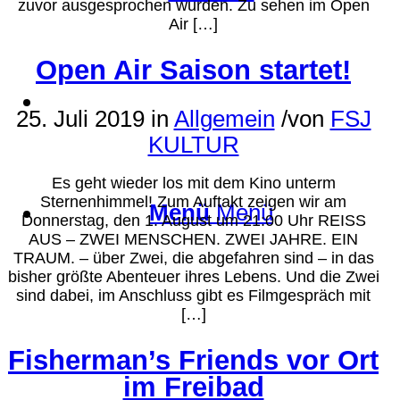
zuvor ausgesprochen wurden. Zu sehen im Open
Air […]
Open Air Saison startet!
Suche
25. Juli 2019
in
Allgemein
/
von
FSJ
KULTUR
Es geht wieder los mit dem Kino unterm
Sternenhimmel! Zum Auftakt zeigen wir am
Menü
Menü
Donnerstag, den 1. August um 21:00 Uhr REISS
AUS – ZWEI MENSCHEN. ZWEI JAHRE. EIN
TRAUM. – über Zwei, die abgefahren sind – in das
bisher größte Abenteuer ihres Lebens. Und die Zwei
sind dabei, im Anschluss gibt es Filmgespräch mit
[…]
Fisherman’s Friends vor Ort
im Freibad