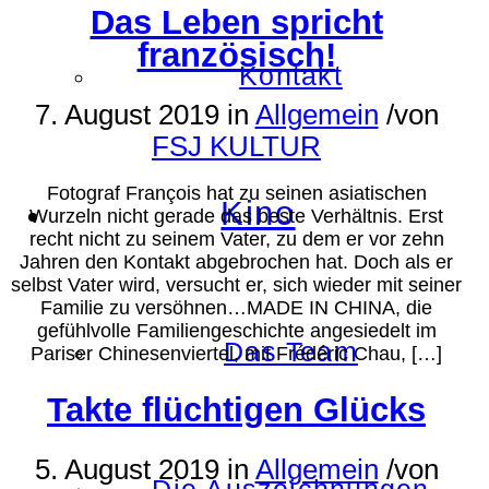
Das Leben spricht
französisch!
Kontakt
7. August 2019
in
Allgemein
/
von
FSJ KULTUR
Fotograf François hat zu seinen asiatischen
Kino
Wurzeln nicht gerade das beste Verhältnis. Erst
recht nicht zu seinem Vater, zu dem er vor zehn
Jahren den Kontakt abgebrochen hat. Doch als er
selbst Vater wird, versucht er, sich wieder mit seiner
Familie zu versöhnen…MADE IN CHINA, die
gefühlvolle Familiengeschichte angesiedelt im
Das Team
Pariser Chinesenviertel, mit Frédéric Chau, […]
Takte flüchtigen Glücks
5. August 2019
in
Allgemein
/
von