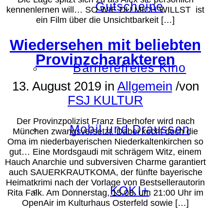
Gutscheine
kennenlernen will… SO WIE DU MICH WILLST ist
ein Film über die Unsichtbarkeit […]
Wiedersehen mit beliebten
Provinzcharakteren
Barrierefreies Kino
13. August 2019
in
Allgemein
/
von
FSJ KULTUR
Der Provinzpolizist Franz Eberhofer wird nach
Mobil und Draussen
München zwangsversetzt. Dabei kocht doch die
Oma im niederbayerischen Niederkaltenkirchen so
gut… Eine Mordsgaudi mit schrägem Witz, einem
Hauch Anarchie und subversiven Charme garantiert
auch SAUERKRAUTKOMA, der fünfte bayerische
Heimatkrimi nach der Vorlage von Bestsellerautorin
KOKI+
Rita Falk. Am Donnerstag, 15.08. um 21:00 Uhr im
OpenAir im Kulturhaus Osterfeld sowie […]