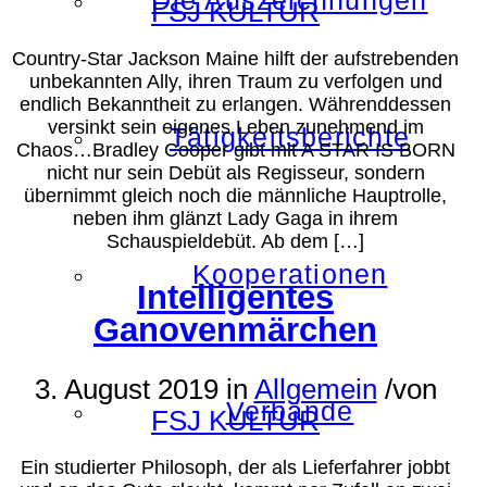
Die Auszeichnungen
FSJ KULTUR
Country-Star Jackson Maine hilft der aufstrebenden
unbekannten Ally, ihren Traum zu verfolgen und
endlich Bekanntheit zu erlangen. Währenddessen
versinkt sein eigenes Leben zunehmend im
Tätigkeitsberichte
Chaos…Bradley Cooper gibt mit A STAR IS BORN
nicht nur sein Debüt als Regisseur, sondern
übernimmt gleich noch die männliche Hauptrolle,
neben ihm glänzt Lady Gaga in ihrem
Schauspieldebüt. Ab dem […]
Kooperationen
Intelligentes
Ganovenmärchen
3. August 2019
in
Allgemein
/
von
Verbände
FSJ KULTUR
Ein studierter Philosoph, der als Lieferfahrer jobbt