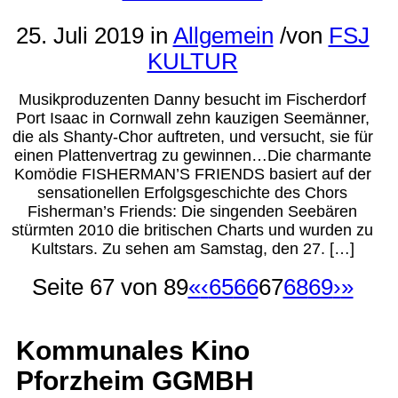
25. Juli 2019
in
Allgemein
/
von
FSJ
KULTUR
Musikproduzenten Danny besucht im Fischerdorf
Port Isaac in Cornwall zehn kauzigen Seemänner,
die als Shanty-Chor auftreten, und versucht, sie für
einen Plattenvertrag zu gewinnen…Die charmante
Komödie FISHERMAN’S FRIENDS basiert auf der
sensationellen Erfolgsgeschichte des Chors
Fisherman’s Friends: Die singenden Seebären
stürmten 2010 die britischen Charts und wurden zu
Kultstars. Zu sehen am Samstag, den 27. […]
Seite 67 von 89
«
‹
65
66
67
68
69
›
»
Kommunales Kino
Pforzheim GGMBH