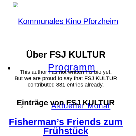
Über
FSJ KULTUR
Programm
This author has not written his bio yet.
But we are proud to say that
FSJ KULTUR
contributed 881 entries already.
Einträge von FSJ KULTUR
Aktueller Monat
Fisherman’s Friends zum
Frühstück