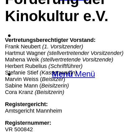
Kinokultur e.V.
Suche
Vertretungsberechtigter Vorstand:
Frank Neubert
(1. Vorsitzender)
Hartmut Wagner
(stellvertretender Vorsitzender)
Mahena Weik
(stellvertretende Vorsitzende)
Herbert Rubelius
(Schriftführer)
Menü
Menü
Stefanie Stief
(Kassenwartin)
Marvin Weiss (
Beisitzer
)
Sabine Mann (
Beisitzerin)
Cora Kranz
(Beisitzerin)
Registergericht:
Amtsgericht Mannheim
Registernummer:
VR 500842