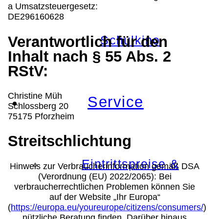
a Umsatzsteuergesetz:
DE296160628
Verantwortlich für den
Schulkino
Inhalt nach § 55 Abs. 2
RStV:
Christine Müh
Service
Schlossberg 20
75175 Pforzheim
Streitschlichtung
Eintrittspreise &
Hinweis zur Verbraucherinformation gemäß DSA
(Verordnung (EU) 2022/2065): Bei
verbraucherrechtlichen Problemen können Sie
auf der Website „Ihr Europa“
(
https://europa.eu/youreurope/citizens/consumers/
)
nützliche Beratung finden. Darüber hinaus