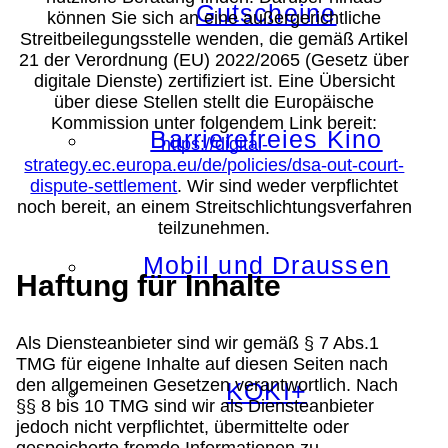
Gutscheine
können Sie sich an eine außergerichtliche
Streitbeilegungsstelle wenden, die gemäß Artikel
21 der Verordnung (EU) 2022/2065 (Gesetz über
digitale Dienste) zertifiziert ist. Eine Übersicht
über diese Stellen stellt die Europäische
Kommission unter folgendem Link bereit:
Barrierefreies Kino
https://digital-
strategy.ec.europa.eu/de/policies/dsa-out-court-
dispute-settlement
. Wir sind weder verpflichtet
noch bereit, an einem Streitschlichtungsverfahren
teilzunehmen.
Mobil und Draussen
Haftung für Inhalte
Als Diensteanbieter sind wir gemäß § 7 Abs.1
TMG für eigene Inhalte auf diesen Seiten nach
den allgemeinen Gesetzen verantwortlich. Nach
KOKI+
§§ 8 bis 10 TMG sind wir als Diensteanbieter
jedoch nicht verpflichtet, übermittelte oder
gespeicherte fremde Informationen zu