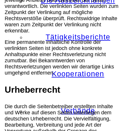
Die Auszeichnungen
verantwortlich. Die verlinkten Seiten wurden zum
Zeitpunkt der Verlinkung auf mögliche
Rechtsverstöße überprüft. Rechtswidrige Inhalte
waren zum Zeitpunkt der Verlinkung nicht
erkennbar.
Tätigkeitsberichte
Eine permanente inhaltliche Kontrolle der
verlinkten Seiten ist jedoch ohne konkrete
Anhaltspunkte einer Rechtsverletzung nicht
zumutbar. Bei Bekanntwerden von
Rechtsverletzungen werden wir derartige Links
Kooperationen
umgehend entfernen.
Urheberrecht
Die durch die Seitenbetreiber erstellten Inhalte
Verbände
und Werke auf diesen Seiten unterliegen dem
deutschen Urheberrecht. Die Vervielfältigung,
Bearbeitung, Verbreitung und jede Art der
Verwertung außerhalb der Grenzen des