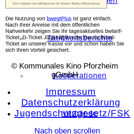
Die Auszeichnungen
Die Nutzung von
bwegtPlus
ist ganz einfach.
Nach Ihrer Anreise mit dem öffentlichen
Nahverkehr zeigen Sie Ihr tagesaktuelles bwlarif-
Tätigkeitsberichte
Ticket, D-Ticket JugendBW oder Deutschland-
Ticket an unserer Kasse vor und schon haben Sie
sich Ihren Vorteil gesichert.
© Kommunales Kino Pforzheim
gGmbH
Kooperationen
Impressum
Datenschutzerklärung
Jugendschutzgesetz/FSK
Verbände
Nach oben scrollen