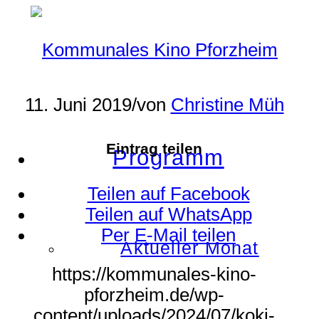
11. Juni 2019
/
von
Christine Müh
Eintrag teilen
Programm
Teilen auf Facebook
Teilen auf WhatsApp
Per E-Mail teilen
Aktueller Monat
https://kommunales-kino-
pforzheim.de/wp-
content/uploads/2024/07/koki-