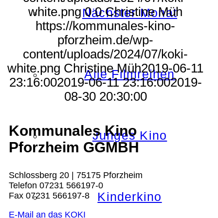
white.png
0
0
Christine Müh
Nächster Monat
https://kommunales-kino-
pforzheim.de/wp-
content/uploads/2024/07/koki-
white.png
Christine Müh
2019-06-11
Alle Filmreihen
23:16:00
2019-06-11 23:16:00
2019-
08-30 20:30:00
Kommunales Kino
Junges Kino
Pforzheim GGMBH
Schlossberg 20 | 75175 Pforzheim
Telefon 07231 566197-0
Kinderkino
Fax 07231 566197-8
E-Mail an das KOKI