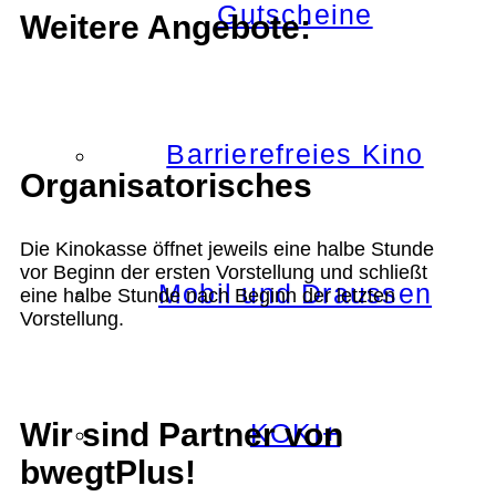
Gutscheine
Weitere Angebote:
Barrierefreies Kino
Organisatorisches
Die Kinokasse öffnet jeweils eine halbe Stunde
vor Beginn der ersten Vorstellung und schließt
Mobil und Draussen
eine halbe Stunde nach Beginn der letzten
Vorstellung.
Wir sind Partner von
KOKI+
bwegtPlus!