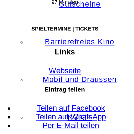
97 Minuten
Gutscheine
SPIELTERMINE | TICKETS
Barrierefreies Kino
Links
Webseite
Mobil und Draussen
Eintrag teilen
Teilen auf Facebook
Teilen auf WhatsApp
KOKI+
Per E-Mail teilen