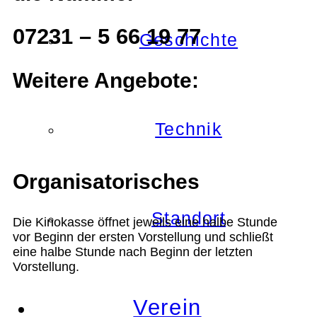
07231 – 5 66 19 77
Geschichte
Weitere Angebote:
Technik
Organisatorisches
Standort
Die Kinokasse öffnet jeweils eine halbe Stunde
vor Beginn der ersten Vorstellung und schließt
eine halbe Stunde nach Beginn der letzten
Vorstellung.
Verein