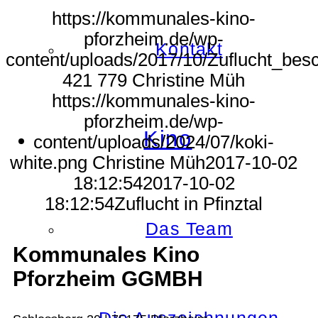
https://kommunales-kino-
pforzheim.de/wp-
Kontakt
content/uploads/2017/10/Zuflucht_besc
421
779
Christine Müh
https://kommunales-kino-
pforzheim.de/wp-
Kino
content/uploads/2024/07/koki-
white.png
Christine Müh
2017-10-02
18:12:54
2017-10-02
18:12:54
Zuflucht in Pfinztal
Das Team
Kommunales Kino
Pforzheim GGMBH