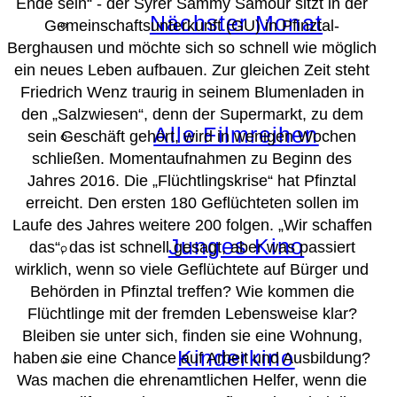
Ende sein“ - der Syrer Sammy Samour sitzt in der
Nächster Monat
Gemeinschaftsunterkunft (GU) in Pfinztal-
Berghausen und möchte sich so schnell wie möglich
ein neues Leben aufbauen. Zur gleichen Zeit steht
Friedrich Wenz traurig in seinem Blumenladen in
den „Salzwiesen“, denn der Supermarkt, zu dem
Alle Filmreihen
sein Geschäft gehört, wird in wenigen Wochen
schließen. Momentaufnahmen zu Beginn des
Jahres 2016. Die „Flüchtlingskrise“ hat Pfinztal
erreicht. Den ersten 180 Geflüchteten sollen im
Laufe des Jahres weitere 200 folgen. „Wir schaffen
Junges Kino
das“, das ist schnell gesagt, aber was passiert
wirklich, wenn so viele Geflüchtete auf Bürger und
Behörden in Pfinztal treffen? Wie kommen die
Flüchtlinge mit der fremden Lebensweise klar?
Bleiben sie unter sich, finden sie eine Wohnung,
Kinderkino
haben sie eine Chance auf Arbeit und Ausbildung?
Was machen die ehrenamtlichen Helfer, wenn die