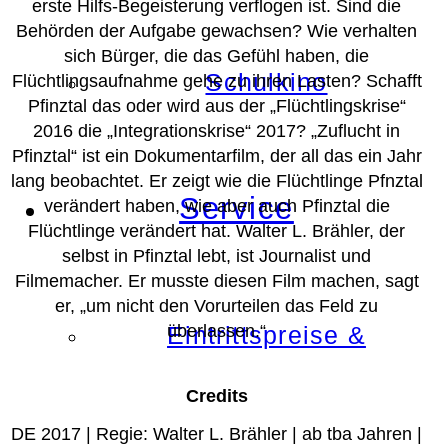
erste Hilfs-Begeisterung verflogen ist. Sind die
Behörden der Aufgabe gewachsen? Wie verhalten
sich Bürger, die das Gefühl haben, die
Schulkino
Flüchtlingsaufnahme gehe zu ihren Lasten? Schafft
Pfinztal das oder wird aus der „Flüchtlingskrise“
2016 die „Integrationskrise“ 2017? „Zuflucht in
Pfinztal“ ist ein Dokumentarfilm, der all das ein Jahr
lang beobachtet. Er zeigt wie die Flüchtlinge Pfnztal
Service
verändert haben, wie aber auch Pfinztal die
Flüchtlinge verändert hat. Walter L. Brähler, der
selbst in Pfinztal lebt, ist Journalist und
Filmemacher. Er musste diesen Film machen, sagt
er, „um nicht den Vorurteilen das Feld zu
überlassen.“
Eintrittspreise &
Credits
DE 2017 | Regie: Walter L. Brähler | ab tba Jahren |