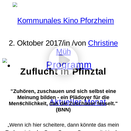
2. Oktober 2017
/
in
/
von
Christine
Müh
Programm
Zuflucht in Pfinztal
"Zuhören, zuschauen und sich selbst eine
Meinung bilden - ein Plädoyer für die
Aktueller Monat
Menschlichkeit, das die Zuschauer fesselt."
(BNN)
„Wenn ich hier scheitere, dann könnte das mein