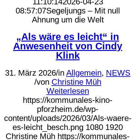
11:10:14
2026-04-23
08:57:07
Segeljungs – Mit null
Ahnung um die Welt
„Als wäre es leicht“ in
Anwesenheit von Cindy
Klink
31. März 2026
/
in
Allgemein
,
NEWS
/
von
Christine Müh
Weiterlesen
https://kommunales-kino-
pforzheim.de/wp-
content/uploads/2026/03/Als-waere-
es-leicht_besch.png
1080
1920
Christine Müh
https://kommunales-