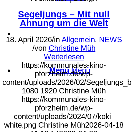
Segeljungs – Mit null
Ahnung um die Welt
Suche
18. April 2026
/
in
Allgemein
,
NEWS
/
von
Christine Müh
Weiterlesen
https://kommunales-kino-
Menü
Menü
pforzheim.de/wp-
content/uploads/2026/02/Segeljungs_
1080
1920
Christine Müh
https://kommunales-kino-
pforzheim.de/wp-
content/uploads/2024/07/koki-
white.png
Christine Müh
2026-04-18