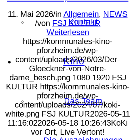
11. Mai 2026
/
in
Allgemein
,
NEWS
Kontakt
/
von
FSJ KULTUR
Weiterlesen
https://kommunales-kino-
pforzheim.de/wp-
content/uploads/2026/03/Der-
Kino
Gloeckner-von-Notre-
dame_besch.png
1080
1920
FSJ
KULTUR
https://kommunales-kino-
pforzheim.de/wp-
Das Team
content/uploads/2024/07/koki-
white.png
FSJ KULTUR
2026-05-11
11:16:02
2026-05-18 10:26:43
KoKi
vor Ort, Live Vertont!