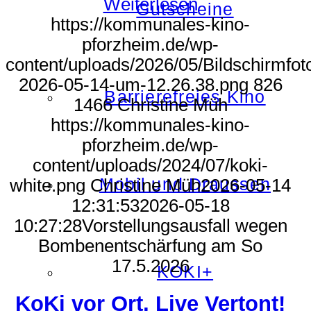
Weiterlesen
Gutscheine
https://kommunales-kino-
pforzheim.de/wp-
content/uploads/2026/05/Bildschirmfot
2026-05-14-um-12.26.38.png
826
Barrierefreies Kino
1466
Christine Müh
https://kommunales-kino-
pforzheim.de/wp-
content/uploads/2024/07/koki-
Mobil und Draussen
white.png
Christine Müh
2026-05-14
12:31:53
2026-05-18
10:27:28
Vorstellungsausfall wegen
Bombenentschärfung am So
17.5.2026
KOKI+
KoKi vor Ort, Live Vertont!