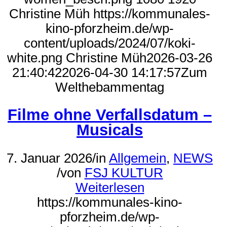
Christine Müh
https://kommunales-
kino-pforzheim.de/wp-
content/uploads/2024/07/koki-
white.png
Christine Müh
2026-03-26
21:40:42
2026-04-30 14:17:57
Zum
Welthebammentag
Filme ohne Verfallsdatum –
Musicals
7. Januar 2026
/
in
Allgemein
,
NEWS
/
von
FSJ KULTUR
Weiterlesen
https://kommunales-kino-
pforzheim.de/wp-