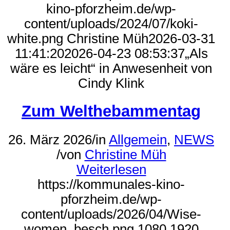
kino-pforzheim.de/wp-
content/uploads/2024/07/koki-
white.png
Christine Müh
2026-03-31
11:41:20
2026-04-23 08:53:37
„Als
wäre es leicht“ in Anwesenheit von
Cindy Klink
Zum Welthebammentag
26. März 2026
/
in
Allgemein
,
NEWS
/
von
Christine Müh
Weiterlesen
https://kommunales-kino-
pforzheim.de/wp-
content/uploads/2026/04/Wise-
women_besch.png
1080
1920