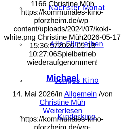
1166
Christine Müh
Nächster Monat
https://kommunales-kino-
pforzheim.de/wp-
content/uploads/2024/07/koki-
white.png
Christine Müh
2026-05-17
Alle Filmreihen
15:36:57
2026-05-18
10:27:06
Spielbetrieb
wiederaufgenommen!
Michael
Junges Kino
14. Mai 2026
/
in
Allgemein
/
von
Christine Müh
Weiterlesen
Kinderkino
https://kommunales-kino-
pforzheim.de/wp-