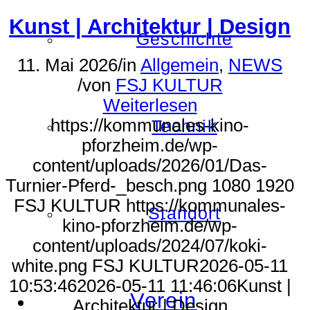
Kunst | Architektur | Design
Geschichte
11. Mai 2026
/
in
Allgemein
,
NEWS
/
von
FSJ KULTUR
Weiterlesen
https://kommunales-kino-
Technik
pforzheim.de/wp-
content/uploads/2026/01/Das-
Turnier-Pferd-_besch.png
1080
1920
FSJ KULTUR
https://kommunales-
Standort
kino-pforzheim.de/wp-
content/uploads/2024/07/koki-
white.png
FSJ KULTUR
2026-05-11
10:53:46
2026-05-11 11:46:06
Kunst |
Verein
Architektur | Design