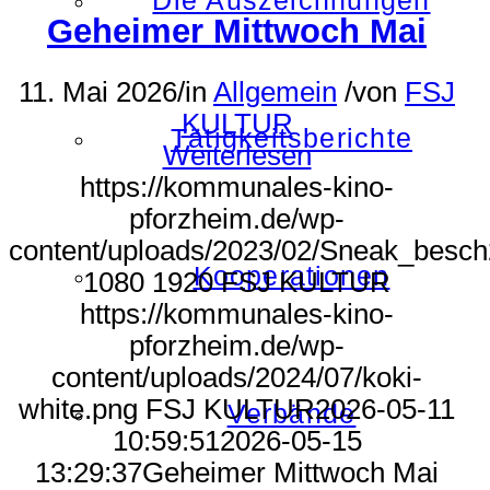
Die Auszeichnungen
Geheimer Mittwoch Mai
11. Mai 2026
/
in
Allgemein
/
von
FSJ
KULTUR
Tätigkeitsberichte
Weiterlesen
https://kommunales-kino-
pforzheim.de/wp-
content/uploads/2023/02/Sneak_besch
Kooperationen
1080
1920
FSJ KULTUR
https://kommunales-kino-
pforzheim.de/wp-
content/uploads/2024/07/koki-
white.png
FSJ KULTUR
2026-05-11
Verbände
10:59:51
2026-05-15
13:29:37
Geheimer Mittwoch Mai