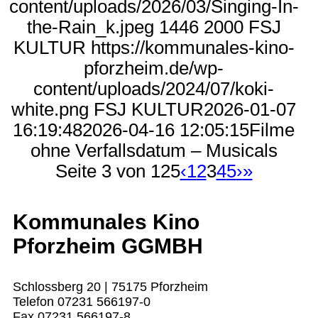
content/uploads/2026/03/Singing-In-
the-Rain_k.jpeg
1446
2000
FSJ
KULTUR
https://kommunales-kino-
pforzheim.de/wp-
content/uploads/2024/07/koki-
white.png
FSJ KULTUR
2026-01-07
16:19:48
2026-04-16 12:05:15
Filme
ohne Verfallsdatum – Musicals
Seite 3 von 125
‹
1
2
3
4
5
›
»
Kommunales Kino
Pforzheim GGMBH
Schlossberg 20 | 75175 Pforzheim
Telefon 07231 566197-0
Fax 07231 566197-8