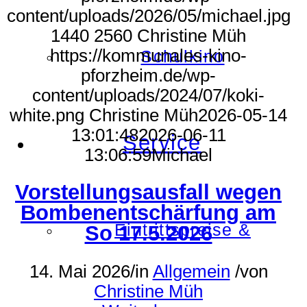
content/uploads/2026/05/michael.jpg
1440
2560
Christine Müh
https://kommunales-kino-
Schulkino
pforzheim.de/wp-
content/uploads/2024/07/koki-
white.png
Christine Müh
2026-05-14
13:01:48
2026-06-11
Service
13:06:59
Michael
Vorstellungsausfall wegen
Bombenentschärfung am
Eintrittspreise &
So 17.5.2026
14. Mai 2026
/
in
Allgemein
/
von
Christine Müh