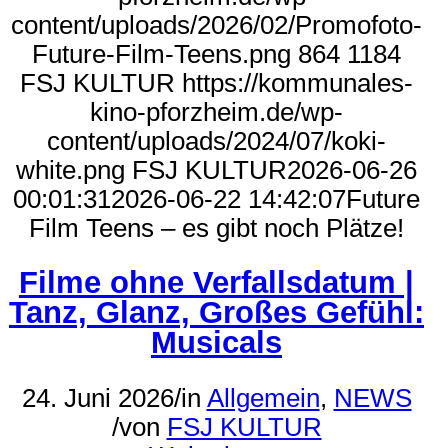
content/uploads/2026/02/Promofoto-
Future-Film-Teens.png
864
1184
FSJ KULTUR
https://kommunales-
kino-pforzheim.de/wp-
content/uploads/2024/07/koki-
white.png
FSJ KULTUR
2026-06-26
00:01:31
2026-06-22 14:42:07
Future
Film Teens – es gibt noch Plätze!
Filme ohne Verfallsdatum |
Tanz, Glanz, Großes Gefühl:
Musicals
24. Juni 2026
/
in
Allgemein
,
NEWS
/
von
FSJ KULTUR