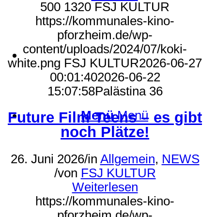
500
1320
FSJ KULTUR
https://kommunales-kino-
pforzheim.de/wp-
content/uploads/2024/07/koki-
Suche
white.png
FSJ KULTUR
2026-06-27
00:01:40
2026-06-22
15:07:58
Palästina 36
Menü
Menü
Future Film Teens – es gibt
noch Plätze!
26. Juni 2026
/
in
Allgemein
,
NEWS
/
von
FSJ KULTUR
Weiterlesen
https://kommunales-kino-
pforzheim.de/wp-