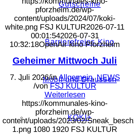
https://kommunales-kino-
Gutscheine
pforzheim.de/wp-
content/uploads/2024/07/koki-
white.png
FSJ KULTUR
2026-07-11
00:01:54
2026-07-31
Barrierefreies Kino
10:32:18
OpenAir kino Pforzheim
Geheimer Mittwoch Juli
7. Juli 2026
/
in
Allgemein
,
NEWS
Mobil und Draussen
/
von
FSJ KULTUR
Weiterlesen
https://kommunales-kino-
pforzheim.de/wp-
KOKI+
content/uploads/2023/02/Sneak_besch
1.png
1080
1920
FSJ KULTUR