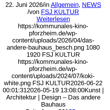
22. Juni 2026
/
in
Allgemein
,
NEWS
/
von
FSJ KULTUR
Weiterlesen
https://kommunales-kino-
pforzheim.de/wp-
content/uploads/2026/04/das-
andere-bauhaus_besch.png
1080
1920
FSJ KULTUR
https://kommunales-kino-
pforzheim.de/wp-
content/uploads/2024/07/koki-
white.png
FSJ KULTUR
2026-06-22
00:01:31
2026-05-19 13:08:00
Kunst |
Architektur | Design – Das andere
Bauhaus