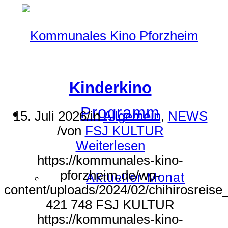
Kinderkino
Programm
15. Juli 2026
/
in
Allgemein
,
NEWS
/
von
FSJ KULTUR
Weiterlesen
https://kommunales-kino-
pforzheim.de/wp-
Aktueller Monat
content/uploads/2024/02/chihirosreis
421
748
FSJ KULTUR
https://kommunales-kino-