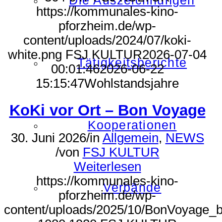
Die Auszeichnungen
https://kommunales-kino-
pforzheim.de/wp-
content/uploads/2024/07/koki-
white.png
FSJ KULTUR
2026-07-04
Tätigkeitsberichte
00:01:46
2026-06-22
15:15:47
Wohlstandsjahre
KoKi vor Ort – Bon Voyage
Kooperationen
30. Juni 2026
/
in
Allgemein
,
NEWS
/
von
FSJ KULTUR
Weiterlesen
https://kommunales-kino-
Verbände
pforzheim.de/wp-
content/uploads/2025/10/BonVoyage_