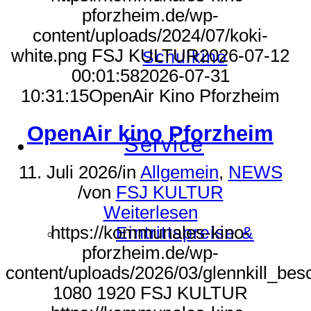
pforzheim.de/wp-
content/uploads/2024/07/koki-
white.png
FSJ KULTUR
2026-07-12
Schulkino
00:01:58
2026-07-31
10:31:15
OpenAir Kino Pforzheim
OpenAir kino Pforzheim
Service
11. Juli 2026
/
in
Allgemein
,
NEWS
/
von
FSJ KULTUR
Weiterlesen
https://kommunales-kino-
Eintrittspreise &
pforzheim.de/wp-
content/uploads/2026/03/glennkill_bes
1080
1920
FSJ KULTUR