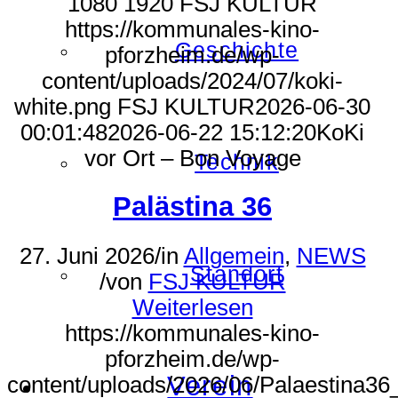
1080
1920
FSJ KULTUR
https://kommunales-kino-
Geschichte
pforzheim.de/wp-
content/uploads/2024/07/koki-
white.png
FSJ KULTUR
2026-06-30
00:01:48
2026-06-22 15:12:20
KoKi
vor Ort – Bon Voyage
Technik
Palästina 36
27. Juni 2026
/
in
Allgemein
,
NEWS
Standort
/
von
FSJ KULTUR
Weiterlesen
https://kommunales-kino-
pforzheim.de/wp-
Verein
content/uploads/2026/06/Palaestina3