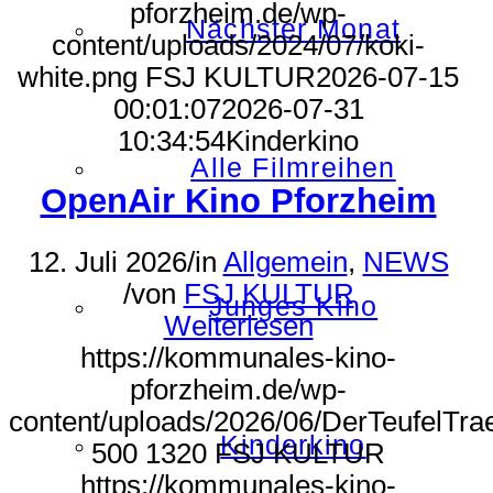
pforzheim.de/wp-
Nächster Monat
content/uploads/2024/07/koki-
white.png
FSJ KULTUR
2026-07-15
00:01:07
2026-07-31
10:34:54
Kinderkino
Alle Filmreihen
OpenAir Kino Pforzheim
12. Juli 2026
/
in
Allgemein
,
NEWS
/
von
FSJ KULTUR
Junges Kino
Weiterlesen
https://kommunales-kino-
pforzheim.de/wp-
content/uploads/2026/06/DerTeufelTr
Kinderkino
500
1320
FSJ KULTUR
https://kommunales-kino-