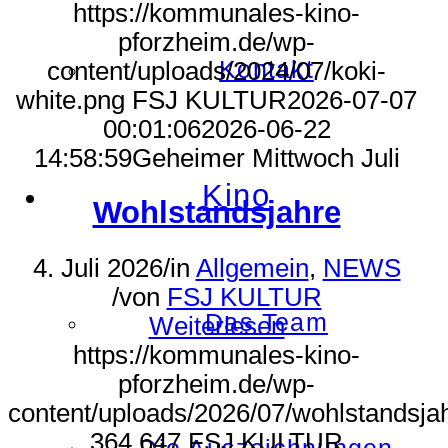
https://kommunales-kino-
pforzheim.de/wp-
Kontakt
content/uploads/2024/07/koki-
white.png
FSJ KULTUR
2026-07-07
00:01:06
2026-06-22
14:58:59
Geheimer Mittwoch Juli
Kino
Wohlstandsjahre
4. Juli 2026
/
in
Allgemein
,
NEWS
/
von
FSJ KULTUR
Das Team
Weiterlesen
https://kommunales-kino-
pforzheim.de/wp-
content/uploads/2026/07/wohlstandsjah
364
647
FSJ KULTUR