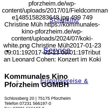
pforzheim.de/wp-
content/uploads/2017/01/Fieldcomma
e1485158283648.jpg
499
749
Schulkino
Christine Müh
https://kommunales-
kino-pforzheim.de/wp-
content/uploads/2024/07/koki-
white.png
Christine Müh
2017-01-23
Service
09:01:19
2017-01-23 09:01:19
Tribut
an Leonard Cohen: Konzert im Koki
Kommunales Kino
Eintrittspreise &
Pforzheim GGMBH
Schlossberg 20 | 75175 Pforzheim
Telefon 07231 566197-0