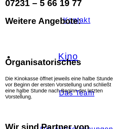
07231 – 5 66 19 77
Kontakt
Weitere Angebote:
Kino
Organisatorisches
Die Kinokasse öffnet jeweils eine halbe Stunde
vor Beginn der ersten Vorstellung und schließt
eine halbe Stunde nach Beginn der letzten
Das Team
Vorstellung.
Wir sind Partner von