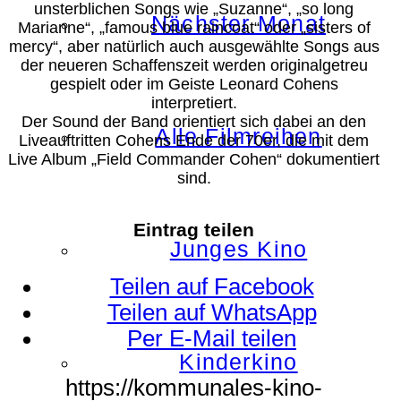
unsterblichen Songs wie „Suzanne“, „so long
Nächster Monat
Marianne“, „famous blue raincoat“ oder „sisters of
mercy“, aber natürlich auch ausgewählte Songs aus
der neueren Schaffenszeit werden originalgetreu
gespielt oder im Geiste Leonard Cohens
interpretiert.
Der Sound der Band orientiert sich dabei an den
Alle Filmreihen
Liveauftritten Cohens Ende der 70er, die mit dem
Live Album „Field Commander Cohen“ dokumentiert
sind.
Eintrag teilen
Junges Kino
Teilen auf Facebook
Teilen auf WhatsApp
Per E-Mail teilen
Kinderkino
https://kommunales-kino-