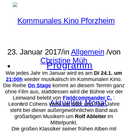
23. Januar 2017
/
in
Allgemein
/
von
Christine Müh
Programm
Wie jedes Jahr im Januar wird es am
Di 24.1. um
21:00h
wieder musikalisch im Kommunalen Kino.
Die Reihe
On Stage
kommt an diesem Termin ganz
ohne Film aus, stattdessen wird die Bühne vor der
Leinwand belebt von
Fieldcommander C.
:
Aktueller Monat
Leonard Cohens Werk der 60er und 70er Jahre
steht bei dieser außergewöhnlichen Band aus
großartigen Musikern um
Rolf Ableiter
im
Mittelpunkt.
Die großen Klassiker seiner frühen Alben mit