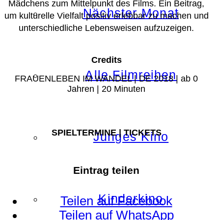
Mädchens zum Mittelpunkt des Films. Ein Beitrag,
Nächster Monat
um kulturelle Vielfalt positiv erlebbar zu machen und
unterschiedliche Lebensweisen aufzuzeigen.
Credits
Alle Filmreihen
FRAUENLEBEN IM WANDEL | DE 2018 | ab 0
Jahren | 20 Minuten
SPIELTERMINE | TICKETS
Junges Kino
Eintrag teilen
Kinderkino
Teilen auf Facebook
Teilen auf WhatsApp