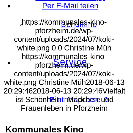
Per E-Mail teilen
https://kommunales-kino-
Schulkino
pforzheim.de/wp-
content/uploads/2024/07/koki-
white.png
0
0
Christine Müh
https://kommunales-kino-
Service
pforzheim.de/wp-
content/uploads/2024/07/koki-
white.png
Christine Müh
2018-06-13
20:29:46
2018-06-13 20:29:46
Vielfalt
ist Schönheit – Mädchen-und
Eintrittspreise &
Frauenleben in Pforzheim
Kommunales Kino