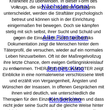
Krankheit zu überwinden. In dieser Form des
Nächster Monat
Vollzugs, die sich vom regulären Gefängnis
unterscheidet, werden die Straftäter psychologisch
betreut und können sich in der Einrichtung
einigermaßen frei bewegen. Doch sie kämpfen
stetig mit sich selbst, ihrer Sucht und Schuld und
Alle Filmreihen
gegen die Einsamkeit. Sobo Swobodniks
Dokumentation zeigt die Menschen hinter dem
Täterprofil, die versuchen, wieder auf ein normales
Leben hinzuarbeiten. Oft ist der Maßregelvollzug
ihre letzte Chance, dem ewigen Gefängniskreislauf
Junges Kino
zu entkommen. THERAPIE FÜR GANGSTER zeigt
Einblicke in eine normalerweise verschlossene Welt
und erzählt von Vergangenheit, Ängsten und
Wünschen der Insassen. In offenen Gesprächen mit
ihnen wird deutlich, wie unterschiedlich die
Kinderkino
Therapien für den Einzelnen funktionieren und dass
nicht jeder seine Sucht auf die gleiche Weise hinter