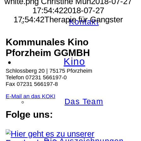
white.png
Christine Müh
2018-07-27
17:54:42
2018-07-27
17:54:42
Therapie für Gangster
Kontakt
Kommunales Kino
Pforzheim GGMBH
Kino
Schlossberg 20 | 75175 Pforzheim
Telefon 07231 566197-0
Fax 07231 566197-8
E-Mail an das KOKI
Das Team
Folge uns: