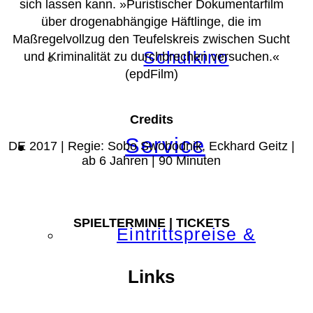
sich lassen kann.
»Puristischer Dokumentarfilm
über drogenabhängige Häftlinge, die im
Maßregelvollzug den Teufelskreis zwischen Sucht
Schulkino
und Kriminalität zu durchbrechen versuchen.«
(epdFilm)
Credits
Service
DE 2017 | Regie: Sobo Swobodnik, Eckhard Geitz |
ab 6 Jahren | 90 Minuten
SPIELTERMINE | TICKETS
Eintrittspreise &
Links