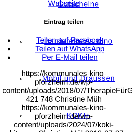
Webseite
Gutscheine
Eintrag teilen
Teilen auf Facebook
Barrierefreies Kino
Teilen auf WhatsApp
Per E-Mail teilen
https://kommunales-kino-
Mobil und Draussen
pforzheim.de/wp-
content/uploads/2018/07/TherapieFür
421
748
Christine Müh
https://kommunales-kino-
KOKI+
pforzheim.de/wp-
content/uploads/2024/07/koki-