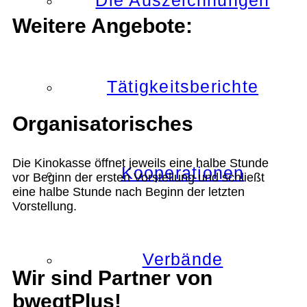
Die Auszeichnungen
Weitere Angebote:
Tätigkeitsberichte
Organisatorisches
Die Kinokasse öffnet jeweils eine halbe Stunde
Kooperationen
vor Beginn der ersten Vorstellung und schließt
eine halbe Stunde nach Beginn der letzten
Vorstellung.
Verbände
Wir sind Partner von
bwegtPlus!