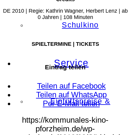
DE 2010 | Regie: Kathrin Wagner, Herbert Lenz | ab
0 Jahren | 108 Minuten
Schulkino
SPIELTERMINE | TICKETS
Service
Eintrag teilen
Teilen auf Facebook
Teilen auf WhatsApp
Eintrittspreise &
Per E-Mail teilen
https://kommunales-kino-
pforzheim.de/wp-