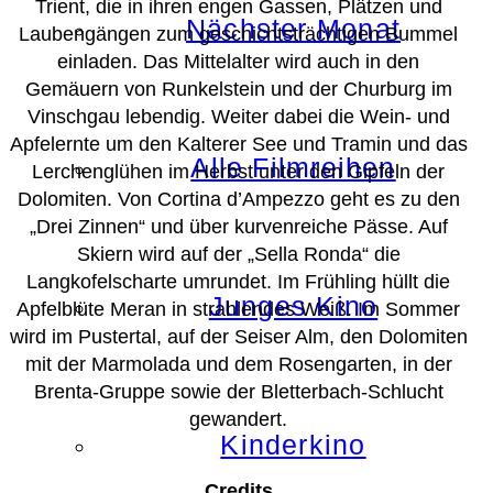
Trient, die in ihren engen Gassen, Plätzen und
Nächster Monat
Laubengängen zum geschichtsträchtigen Bummel
einladen. Das Mittelalter wird auch in den
Gemäuern von Runkelstein und der Churburg im
Vinschgau lebendig. Weiter dabei die Wein- und
Apfelernte um den Kalterer See und Tramin und das
Alle Filmreihen
Lerchenglühen im Herbst unter den Gipfeln der
Dolomiten. Von Cortina d’Ampezzo geht es zu den
„Drei Zinnen“ und über kurvenreiche Pässe. Auf
Skiern wird auf der „Sella Ronda“ die
Langkofelscharte umrundet. Im Frühling hüllt die
Junges Kino
Apfelblüte Meran in strahlendes Weiß. Im Sommer
wird im Pustertal, auf der Seiser Alm, den Dolomiten
mit der Marmolada und dem Rosengarten, in der
Brenta-Gruppe sowie der Bletterbach-Schlucht
gewandert.
Kinderkino
Credits