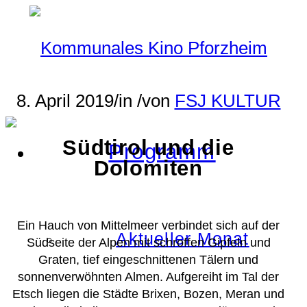
8. April 2019
/
in
/
von
FSJ KULTUR
Südtirol und die
Programm
Dolomiten
Ein Hauch von Mittelmeer verbindet sich auf der
Aktueller Monat
Südseite der Alpen mit schroffen Gipfeln und
Graten, tief eingeschnittenen Tälern und
sonnenverwöhnten Almen. Aufgereiht im Tal der
Etsch liegen die Städte Brixen, Bozen, Meran und