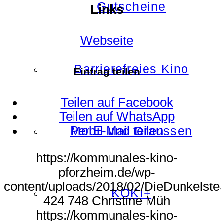
Gutscheine
Links
Webseite
Barrierefreies Kino
Eintrag teilen
Teilen auf Facebook
Teilen auf WhatsApp
Per E-Mail teilen
Mobil und Draussen
https://kommunales-kino-
pforzheim.de/wp-
content/uploads/2018/02/DieDunkelste
KOKI+
424
748
Christine Müh
https://kommunales-kino-