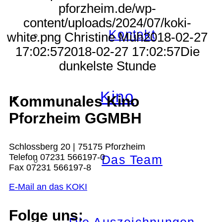
pforzheim.de/wp-
content/uploads/2024/07/koki-
Kontakt
white.png
Christine Müh
2018-02-27
17:02:57
2018-02-27 17:02:57
Die
dunkelste Stunde
Kino
Kommunales Kino
Pforzheim GGMBH
Schlossberg 20 | 75175 Pforzheim
Telefon 07231 566197-0
Das Team
Fax 07231 566197-8
E-Mail an das KOKI
Folge uns: