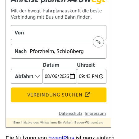
Suche
Menü
Menü
Die Nutzung von
bwegtPlus
ist ganz einfach.