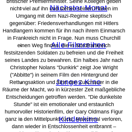
britischer Premierminister. Seine Kollegen geben
Nächster Monat
nicht viel auf ihn und stehen seinen Plänen im
Umgang mit dem Nazi-Regime skeptisch
gegenüber: Friedensverhandlungen mit Hitlers
Handlangern kommen für ihn nach ihrem Einmarsch
in Frankreich nicht in Frage. Nun muss Churchill
Alle Filmreihen
einen Weg finden, die in Nordfrankreich
festsitzenden Soldaten zu befreien und die Freiheit
seines Landes zu bewahren. Ein halbes Jahr nach
Christopher Nolans "Dunkirk" zeigt Joe Wright
("Abbitte") in seinem Film den Hintergrund der
Junges Kino
Rettungsaktion und führt den Zuschauer in die
Räume der Macht, wo in kürzester Zeit maßgebliche
Entscheidungen getroffen werden. "Die dunkelste
Stunde" ist ein emotionaler und erstaunlich
humorvoller Historienfilm, der Gary Oldmans Figur
Kinderkino
ganz in den Mittelpunkt rückt. Manchmal verloren,
dann wieder in Entschlossenheit entbrannt –