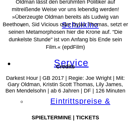
Oldman lässt den berühmten Politiker auf
mitreißende Weise vor uns lebendig werden!
»Überzeugte Oldman bereits als Ludwig van
Schulkino
Beethoven, Sid Vicious oder Dylan Thomas, setzt er
seinen Metamorphosen hier die Krone auf. "Die
dunkelste Stunde" ist von Anfang bis Ende sein
Film.«
(epdFilm)
Service
Credits
Darkest Hour | GB 2017 | Regie: Joe Wright | Mit:
Gary Oldman, Kristin Scott Thomas, Lily James,
Ben Mendelsohn | ab 6 Jahren | DF | 126 Minuten
Eintrittspreise &
SPIELTERMINE | TICKETS