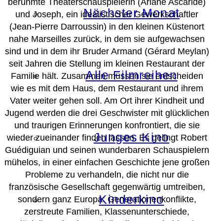
berühmte Theaterschauspielerin (Ariane Ascaride)
Nächster Monat
und Joseph, ein idealistischer Gewerkschaftler
(Jean-Pierre Darroussin) in den kleinen Küstenort
nahe Marseilles zurück, in dem sie aufgewachsen
sind und in dem ihr Bruder Armand (Gérard Meylan)
seit Jahren die Stellung im kleinen Restaurant der
Alle Filmreihen
Familie hält. Zusammen müssen sie entscheiden
wie es mit dem Haus, dem Restaurant und ihrem
Vater weiter gehen soll. Am Ort ihrer Kindheit und
Jugend werden die drei Geschwister mit glücklichen
und traurigen Erinnerungen konfrontiert, die sie
Junges Kino
wieder zueinander finden lassen. Es gelingt Robert
Guédiguian und seinen wunderbaren Schauspielern
mühelos, in einer einfachen Geschichte jene großen
Probleme zu verhandeln, die nicht nur die
französische Gesellschaft gegenwärtig umtreiben,
Kinderkino
sondern ganz Europa: Generationenkonflikte,
zerstreute Familien, Klassenunterschiede,