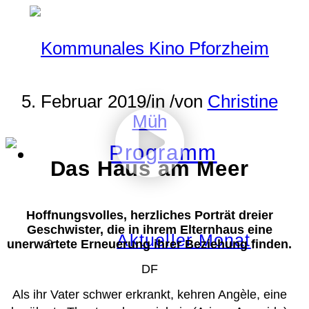
5. Februar 2019
/
in
/
von
Christine
Müh
Programm
Das Haus am Meer
Hoffnungsvolles, herzliches Porträt dreier
Geschwister, die in ihrem Elternhaus eine
Aktueller Monat
unerwartete Erneuerung ihrer Beziehung finden.
DF
Als ihr Vater schwer erkrankt, kehren Angèle, eine