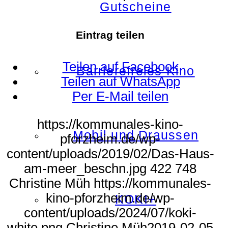
Gutscheine
Eintrag teilen
Teilen auf Facebook
Barrierefreies Kino
Teilen auf WhatsApp
Per E-Mail teilen
https://kommunales-kino-
Mobil und Draussen
pforzheim.de/wp-
content/uploads/2019/02/Das-Haus-
am-meer_beschn.jpg
422
748
Christine Müh
https://kommunales-
kino-pforzheim.de/wp-
KOKI+
content/uploads/2024/07/koki-
white.png
Christine Müh
2019-02-05