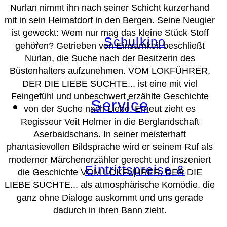
Nurlan nimmt ihn nach seiner Schicht kurzerhand
mit in sein Heimatdorf in den Bergen. Seine Neugier
ist geweckt: Wem nur mag das kleine Stück Stoff
Schulkino
gehören? Getrieben von Einsamkeit beschließt
Nurlan, die Suche nach der Besitzerin des
Büstenhalters aufzunehmen. VOM LOKFÜHRER,
DER DIE LIEBE SUCHTE... ist eine mit viel
Feingefühl und unbeschwert erzählte Geschichte
Service
von der Suche nach Liebe. Erneut zieht es
Regisseur Veit Helmer in die Berglandschaft
Aserbaidschans. In seiner meisterhaft
phantasievollen Bildsprache wird er seinem Ruf als
moderner Märchenerzähler gerecht und inszeniert
Eintrittspreise &
die Geschichte VOM LOKFÜHRER, DER DIE
LIEBE SUCHTE... als atmosphärische Komödie, die
ganz ohne Dialoge auskommt und uns gerade
dadurch in ihren Bann zieht.