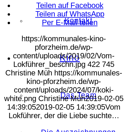
Teilen auf Facebook
Teilen auf WhatsApp
Kontakt
Per E-Mail teilen
https://kommunales-kino-
pforzheim.de/wp-
content/uploads/2019/02/Vom-
Kino
Lokführer_beschn.jpg
422
745
Christine Müh
https://kommunales-
kino-pforzheim.de/wp-
content/uploads/2024/07/koki-
Das Team
white.png
Christine Müh
2019-02-05
14:39:05
2019-02-05 14:39:05
Vom
Lokführer, der die Liebe suchte…