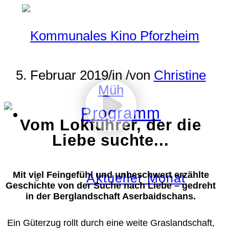
5. Februar 2019
/
in
/
von
Christine
Müh
Programm
Vom Lokführer, der die
Liebe suchte...
Mit viel Feingefühl und unbeschwert erzählte
Aktueller Monat
Geschichte von der Suche nach Liebe – gedreht
in der Berglandschaft Aserbaidschans.
Ein Güterzug rollt durch eine weite Graslandschaft,