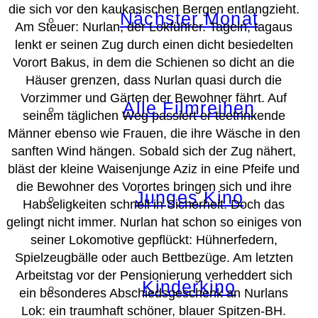
die sich vor den kaukasischen Bergen entlangzieht.
Nächster Monat
Am Steuer: Nurlan, der Lokführer. Tagein, tagaus
lenkt er seinen Zug durch einen dicht besiedelten
Vorort Bakus, in dem die Schienen so dicht an die
Häuser grenzen, dass Nurlan quasi durch die
Vorzimmer und Gärten der Bewohner fährt. Auf
Alle Filmreihen
seinem täglichen Weg passiert er teetrinkende
Männer ebenso wie Frauen, die ihre Wäsche in den
sanften Wind hängen. Sobald sich der Zug nähert,
bläst der kleine Waisenjunge Aziz in eine Pfeife und
die Bewohner des Vorortes bringen sich und ihre
Junges Kino
Habseligkeiten schnell in Sicherheit. Doch das
gelingt nicht immer. Nurlan hat schon so einiges von
seiner Lokomotive gepflückt: Hühnerfedern,
Spielzeugbälle oder auch Bettbezüge. Am letzten
Arbeitstag vor der Pensionierung verheddert sich
Kinderkino
ein besonderes Abschiedsgeschenk an Nurlans
Lok: ein traumhaft schöner, blauer Spitzen-BH.