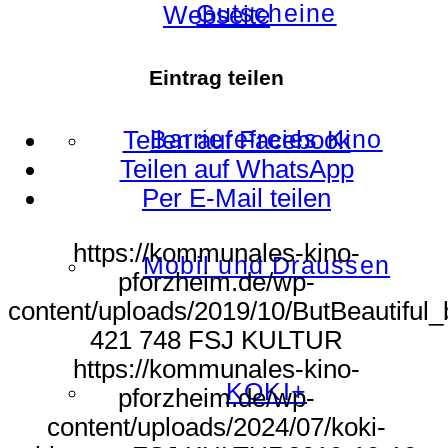
Gutscheine
Webseite
Eintrag teilen
Barrierefreies Kino
Teilen auf Facebook
Teilen auf WhatsApp
Per E-Mail teilen
https://kommunales-kino-
Mobil und Draussen
pforzheim.de/wp-
content/uploads/2019/10/ButBeautiful_
421
748
FSJ KULTUR
https://kommunales-kino-
KOKI+
pforzheim.de/wp-
content/uploads/2024/07/koki-