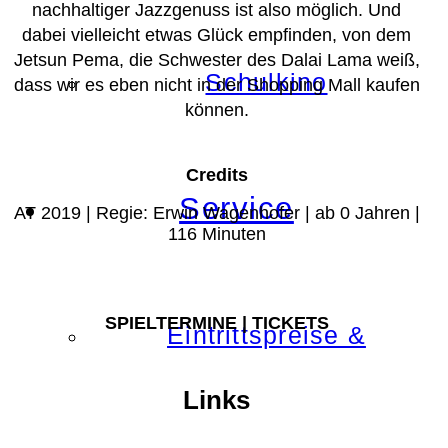
nachhaltiger Jazzgenuss ist also möglich. Und
dabei vielleicht etwas Glück empfinden, von dem
Jetsun Pema, die Schwester des Dalai Lama weiß,
Schulkino
dass wir es eben nicht in der Shopping Mall kaufen
können.
Credits
Service
AT 2019 | Regie: Erwin Wagenhofer | ab 0 Jahren |
116 Minuten
SPIELTERMINE | TICKETS
Eintrittspreise &
Links