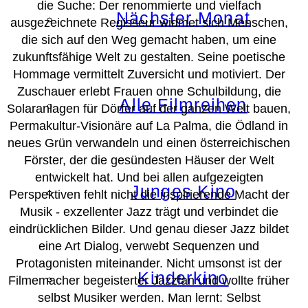
die Suche: Der renommierte und vielfach
Nächster Monat
ausgezeichnete Regisseur widmet sich Menschen,
die sich auf den Weg gemacht haben, um eine
zukunftsfähige Welt zu gestalten. Seine poetische
Hommage vermittelt Zuversicht und motiviert. Der
Zuschauer erlebt Frauen ohne Schulbildung, die
Alle Filmreihen
Solaranlagen für Dörfer auf der ganzen Welt bauen,
Permakultur-Visionäre auf La Palma, die Ödland in
neues Grün verwandeln und einen österreichischen
Förster, der die gesündesten Häuser der Welt
entwickelt hat. Und bei allen aufgezeigten
Junges Kino
Perspektiven fehlt nicht die inspirierende Macht der
Musik - exzellenter Jazz trägt und verbindet die
eindrücklichen Bilder. Und genau dieser Jazz bildet
eine Art Dialog, verwebt Sequenzen und
Protagonisten miteinander. Nicht umsonst ist der
Kinderkino
Filmemacher begeisterter Jazzfan und wollte früher
selbst Musiker werden. Man lernt: Selbst