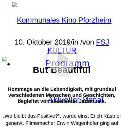
10. Oktober 2019
/
in
/
von
FSJ
KULTUR
Programm
But Beautiful
Hommage an die Lebendigkeit, mit grundauf
verschiedenen Menschen und Geschichten,
Aktueller Monat
begleitet von exzellenter Jazzmusik.
„Wo bleibt das Positive?“, wurde einst Erich Kästner
genervt. Filmemacher Erwin Wagenhofer ging auf