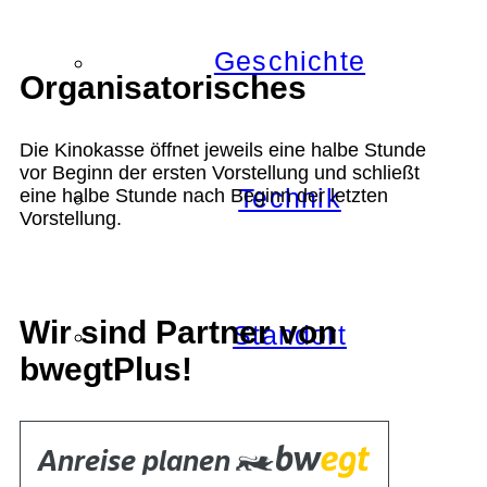
Geschichte
Organisatorisches
Die Kinokasse öffnet jeweils eine halbe Stunde
vor Beginn der ersten Vorstellung und schließt
Technik
eine halbe Stunde nach Beginn der letzten
Vorstellung.
Wir sind Partner von
Standort
bwegtPlus!
Verein