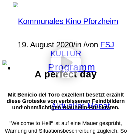
19. August 2020
/
in
/
von
FSJ
KULTUR
Programm
A perfect day
Mit Benicio del Toro exzellent besetzt erzählt
diese Groteske von verbissenen Feindbildern
Aktueller Monat
und ohnmächtigen Blauhelm-Bürokraten.
"Welcome to Hell" ist auf eine Mauer gesprüht,
Warnung und Situationsbeschreibung zugleich. So