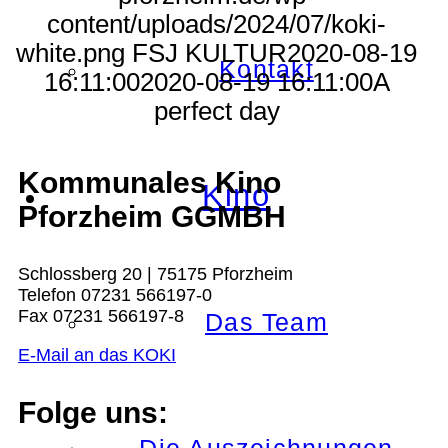
content/uploads/2024/07/koki-
white.png
FSJ KULTUR
2020-08-19
Kontakt
16:11:00
2020-08-19 16:11:00
A
perfect day
Kommunales Kino
Kino
Pforzheim GGMBH
Schlossberg 20 | 75175 Pforzheim
Telefon 07231 566197-0
Fax 07231 566197-8
Das Team
E-Mail an das KOKI
Folge uns: