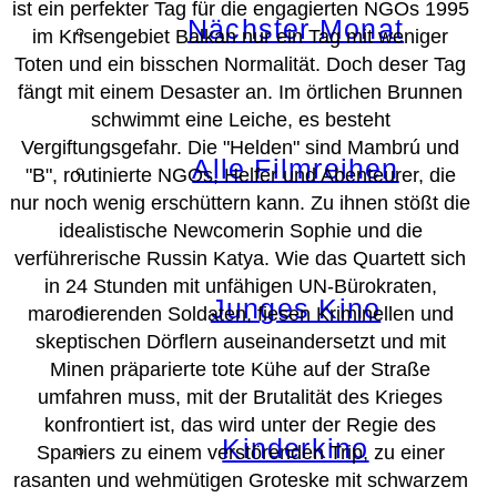
ist ein perfekter Tag für die engagierten NGOs 1995
Nächster Monat
im Krisengebiet Balkan nur ein Tag mit weniger
Toten und ein bisschen Normalität. Doch deser Tag
fängt mit einem Desaster an. Im örtlichen Brunnen
schwimmt eine Leiche, es besteht
Vergiftungsgefahr. Die "Helden" sind Mambrú und
Alle Filmreihen
"B", routinierte NGOs, Helfer und Abenteurer, die
nur noch wenig erschüttern kann. Zu ihnen stößt die
idealistische Newcomerin Sophie und die
verführerische Russin Katya. Wie das Quartett sich
in 24 Stunden mit unfähigen UN-Bürokraten,
Junges Kino
marodierenden Soldaten, fiesen Kriminellen und
skeptischen Dörflern auseinandersetzt und mit
Minen präparierte tote Kühe auf der Straße
umfahren muss, mit der Brutalität des Krieges
konfrontiert ist, das wird unter der Regie des
Kinderkino
Spaniers zu einem verstörenden Trip, zu einer
rasanten und wehmütigen Groteske mit schwarzem