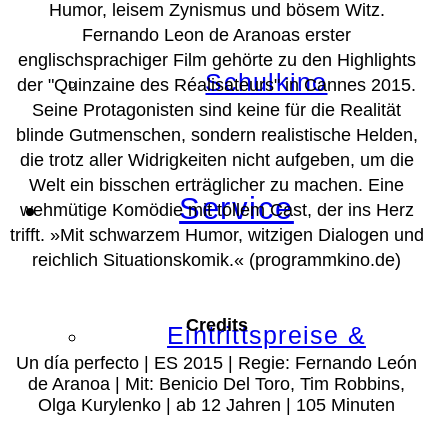
Humor, leisem Zynismus und bösem Witz.
Fernando Leon de Aranoas erster
englischsprachiger Film gehörte zu den Highlights
Schulkino
der "Quinzaine des Réalisateurs" in Cannes 2015.
Seine Protagonisten sind keine für die Realität
blinde Gutmenschen, sondern realistische Helden,
die trotz aller Widrigkeiten nicht aufgeben, um die
Welt ein bisschen erträglicher zu machen. Eine
Service
wehmütige Komödie mit tollem Cast, der ins Herz
trifft.
»Mit schwarzem Humor, witzigen Dialogen und
reichlich Situationskomik.«
(programmkino.de)
Credits
Eintrittspreise &
Un día perfecto | ES 2015 | Regie: Fernando León
de Aranoa | Mit: Benicio Del Toro, Tim Robbins,
Olga Kurylenko | ab 12 Jahren | 105 Minuten