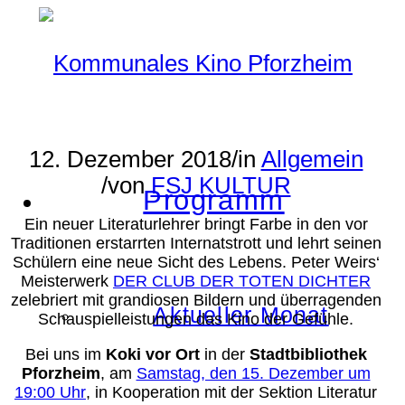
12. Dezember 2018
/
in
Allgemein
/
von
FSJ KULTUR
Programm
Ein neuer Literaturlehrer bringt Farbe in den vor
Traditionen erstarrten Internatstrott und lehrt seinen
Schülern eine neue Sicht des Lebens. Peter Weirs‘
Meisterwerk
DER CLUB DER TOTEN DICHTER
zelebriert mit grandiosen Bildern und überragenden
Aktueller Monat
Schauspielleistungen das Kino der Gefühle.
Bei uns im
Koki vor Ort
in der
Stadtbibliothek
Pforzheim
, am
Samstag, den 15. Dezember um
19:00 Uhr
, in Kooperation mit der Sektion Literatur