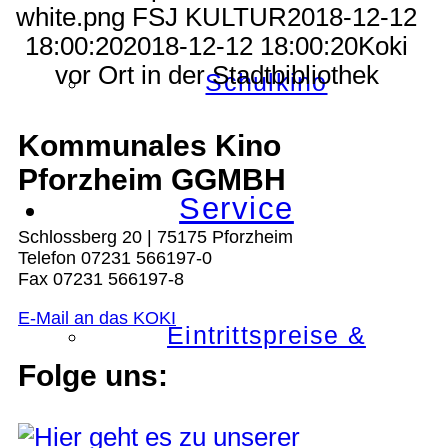
white.png
FSJ KULTUR
2018-12-12
18:00:20
2018-12-12 18:00:20
Koki
vor Ort in der Stadtbibliothek
Schulkino
Kommunales Kino
Pforzheim GGMBH
Service
Schlossberg 20 | 75175 Pforzheim
Telefon 07231 566197-0
Fax 07231 566197-8
E-Mail an das KOKI
Eintrittspreise &
Folge uns: