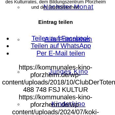
des Kulturrates, dem Bildungszentrum Pforzheim
Nächster Monat
und der Stadtbibliothek!
Eintrag teilen
Teilen auf Facebook
Alle Filmreihen
Teilen auf WhatsApp
Per E-Mail teilen
https://kommunales-kino-
Junges Kino
pforzheim.de/wp-
content/uploads/2018/10/ClubDerToten
488
748
FSJ KULTUR
https://kommunales-kino-
Kinderkino
pforzheim.de/wp-
content/uploads/2024/07/koki-