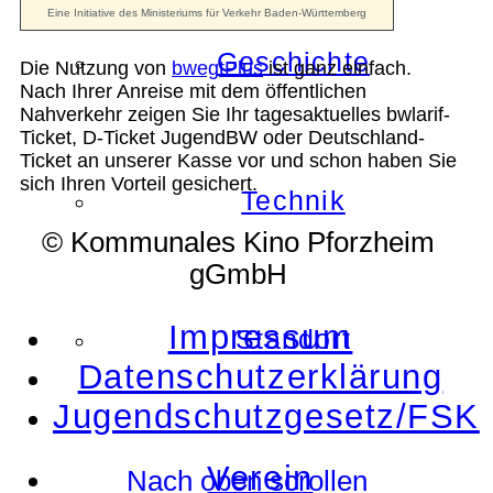
Geschichte
Die Nutzung von
bwegtPlus
ist ganz einfach.
Nach Ihrer Anreise mit dem öffentlichen
Nahverkehr zeigen Sie Ihr tagesaktuelles bwlarif-
Ticket, D-Ticket JugendBW oder Deutschland-
Ticket an unserer Kasse vor und schon haben Sie
sich Ihren Vorteil gesichert.
Technik
© Kommunales Kino Pforzheim
gGmbH
Impressum
Standort
Datenschutzerklärung
Jugendschutzgesetz/FSK
Verein
Nach oben scrollen