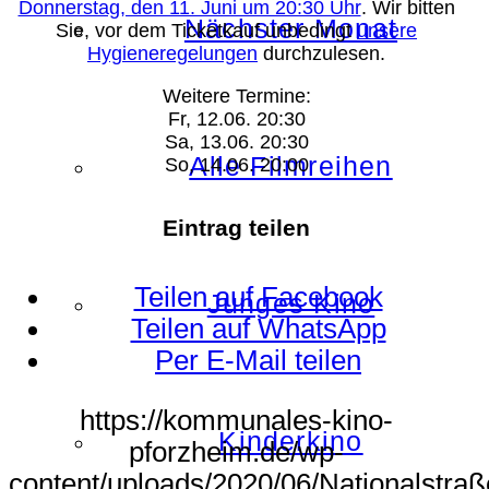
Donnerstag, den 11. Juni um 20:30 Uhr
. Wir bitten
Nächster Monat
Sie, vor dem Ticketkauf unbedingt
unsere
Hygieneregelungen
durchzulesen.
Weitere Termine:
Fr, 12.06. 20:30
Sa, 13.06. 20:30
Alle Filmreihen
So, 14.06. 20:00
Eintrag teilen
Teilen auf Facebook
Junges Kino
Teilen auf WhatsApp
Per E-Mail teilen
https://kommunales-kino-
Kinderkino
pforzheim.de/wp-
content/uploads/2020/06/Nationalstraß