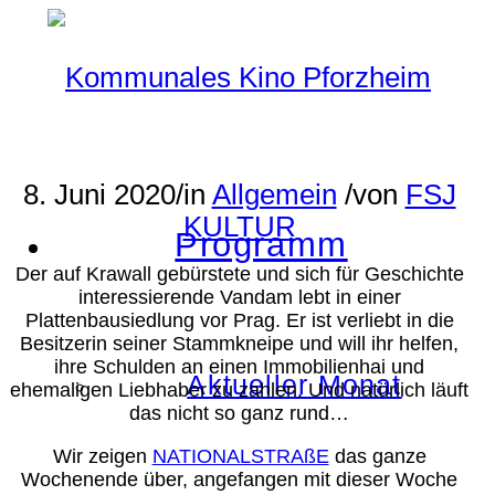
8. Juni 2020
/
in
Allgemein
/
von
FSJ
KULTUR
Programm
Der auf Krawall gebürstete und sich für Geschichte
interessierende Vandam lebt in einer
Plattenbausiedlung vor Prag. Er ist verliebt in die
Besitzerin seiner Stammkneipe und will ihr helfen,
ihre Schulden an einen Immobilienhai und
Aktueller Monat
ehemaligen Liebhaber zu zahlen. Und natürlich läuft
das nicht so ganz rund…
Wir zeigen
NATIONALSTRAßE
das ganze
Wochenende über, angefangen mit dieser Woche