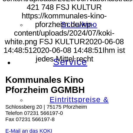
421
748
FSJ KULTUR
https://kommunales-kino-
pforzheim.de/wp-
Schulkino
content/uploads/2024/07/koki-
white.png
FSJ KULTUR
2020-06-08
14:48:51
2020-06-08 14:48:51
Ihm ist
jedes Mittel recht
Service
Kommunales Kino
Pforzheim GGMBH
Eintrittspreise &
Schlossberg 20 | 75175 Pforzheim
Telefon 07231 566197-0
Fax 07231 566197-8
E-Mail an das KOKI