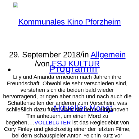
29. September 2018
/
in
Allgemein
/
von
FSJ KULTUR
Programm
Lily und Amanda erneuern nach Jahren ihre
Freundschaft. Obwohl sie sehr verschieden sind,
verstehen sich die beiden bald wieder
hervorragend, bringen aber nach und nach auch die
Schattenseiten der anderen zum Vorschein, was
Aktueller Monat
schließlich dazu führt, dass sie den Kleinganoven
Tim anheuern, um einen Mord zu
begehen….
VOLLBLÜTER
ist das Regiedebüt von
Cory Finley und gleichzeitig einer der letzten Filme,
bei dem Schauspieler Anton Yelchin kurz vor