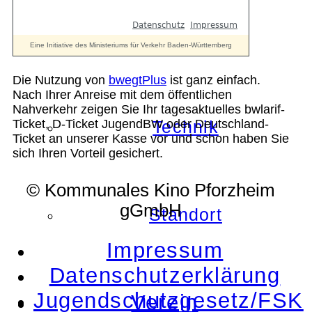
Geschichte
Die Nutzung von
bwegtPlus
ist ganz einfach.
Nach Ihrer Anreise mit dem öffentlichen
Nahverkehr zeigen Sie Ihr tagesaktuelles bwlarif-
Ticket, D-Ticket JugendBW oder Deutschland-
Technik
Ticket an unserer Kasse vor und schon haben Sie
sich Ihren Vorteil gesichert.
© Kommunales Kino Pforzheim
gGmbH
Standort
Impressum
Datenschutzerklärung
Jugendschutzgesetz/FSK
Verein