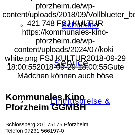
pforzheim.de/wp-
content/uploads/2018/09/Vollblueter_be
421
748
FSJ KULTUR
Schulkino
https://kommunales-kino-
pforzheim.de/wp-
content/uploads/2024/07/koki-
white.png
FSJ KULTUR
2018-09-29
Service
18:00:55
2018-09-29 18:00:55
Gute
Mädchen können auch böse
Kommunales Kino
Eintrittspreise &
Pforzheim GGMBH
Schlossberg 20 | 75175 Pforzheim
Telefon 07231 566197-0