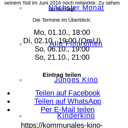
seinem Tod im Juni 2016 noch mitwirkte. Zu sehen
Nächster Monat
ab Montag!
Die Termine im Überblick:
Mo, 01.10., 18:00
Di, 02.10., 19:00 (OmU)
Alle Filmreihen
So, 06.10., 19:00
So, 21.10., 21:00
Eintrag teilen
Junges Kino
Teilen auf Facebook
Teilen auf WhatsApp
Per E-Mail teilen
Kinderkino
https://kommunales-kino-