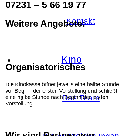
07231 – 5 66 19 77
Kontakt
Weitere Angebote:
Kino
Organisatorisches
Die Kinokasse öffnet jeweils eine halbe Stunde
vor Beginn der ersten Vorstellung und schließt
Das Team
eine halbe Stunde nach Beginn der letzten
Vorstellung.
Wir sind Partner von