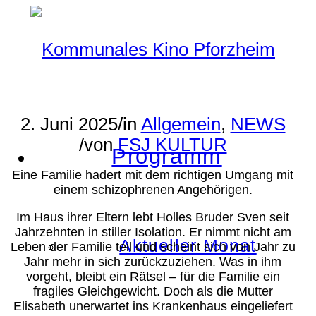
2. Juni 2025
/
in
Allgemein
,
NEWS
/
von
FSJ KULTUR
Programm
Eine Familie hadert mit dem richtigen Umgang mit
einem schizophrenen Angehörigen.
Im Haus ihrer Eltern lebt Holles Bruder Sven seit
Jahrzehnten in stiller Isolation. Er nimmt nicht am
Aktueller Monat
Leben der Familie teil und scheint sich von Jahr zu
Jahr mehr in sich zurückzuziehen. Was in ihm
vorgeht, bleibt ein Rätsel – für die Familie ein
fragiles Gleichgewicht. Doch als die Mutter
Elisabeth unerwartet ins Krankenhaus eingeliefert