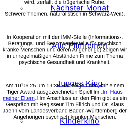
wird, zerfällt die trügerische Ruhe.
Nächster Monat
Schwere Themen, naturalistisch in Schwarz-Weiß.
In Kooperation mit der IMM-Stelle (Informations-,
Beratungs- und Beschwerdestelle für psychisch
Alle Filmreihen
kranke Menschen und deren Angehörige) zeigen wir
in unregelmäßigen Abständen Filme zum Thema
psychische Gesundheit und Krankheit.
Junges Kino
Am 10.06.25 um 19:30 Uhr zeigen den, mit einem
Tiger Award ausgezeichneten Spielfilm „
Im Haus
meiner Eltern
„! Im Anschluss an den Film gibt es ein
Gespräch mit Regisseur Tim Ellrich und Dr. Klaus
Jaehn vom Landesverband Baden-Württemberg der
Angehörigen psychisch kranker Menschen.
Kinderkino