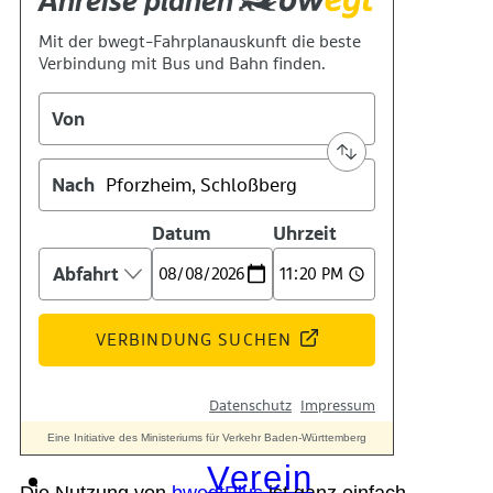
Geschichte
Technik
Standort
Verein
Die Nutzung von
bwegtPlus
ist ganz einfach.