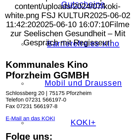
Gutscheine
content/uploads/2024/07/koki-
white.png
FSJ KULTUR
2025-06-02
11:42:20
2025-06-10 16:07:10
Filme
zur Seelischen Gesundheit – Mit
Gespräch mit Regisseur!
Barrierefreies Kino
Kommunales Kino
Pforzheim GGMBH
Mobil und Draussen
Schlossberg 20 | 75175 Pforzheim
Telefon 07231 566197-0
Fax 07231 566197-8
E-Mail an das KOKI
KOKI+
Folge uns: