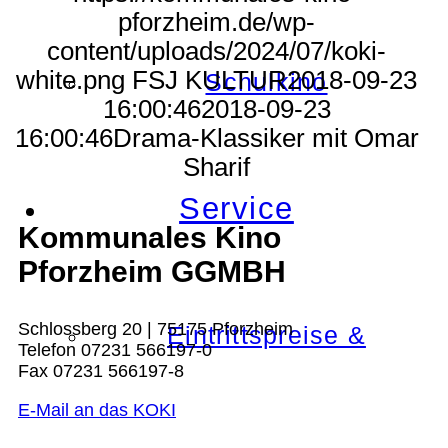
pforzheim.de/wp-
content/uploads/2024/07/koki-
white.png
FSJ KULTUR
2018-09-23
Schulkino
16:00:46
2018-09-23
16:00:46
Drama-Klassiker mit Omar
Sharif
Service
Kommunales Kino
Pforzheim GGMBH
Schlossberg 20 | 75175 Pforzheim
Eintrittspreise &
Telefon 07231 566197-0
Fax 07231 566197-8
E-Mail an das KOKI