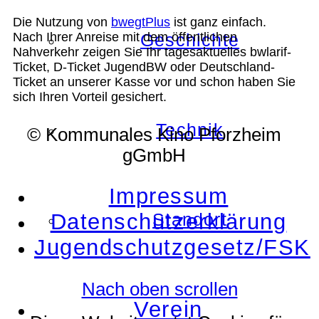
Die Nutzung von
bwegtPlus
ist ganz einfach.
Nach Ihrer Anreise mit dem öffentlichen
Geschichte
Nahverkehr zeigen Sie Ihr tagesaktuelles bwlarif-
Ticket, D-Ticket JugendBW oder Deutschland-
Ticket an unserer Kasse vor und schon haben Sie
sich Ihren Vorteil gesichert.
Technik
© Kommunales Kino Pforzheim
gGmbH
Impressum
Datenschutzerklärung
Standort
Jugendschutzgesetz/FSK
Nach oben scrollen
Verein