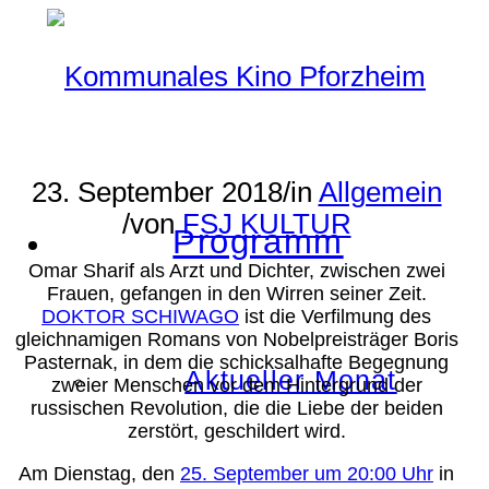
23. September 2018
/
in
Allgemein
/
von
FSJ KULTUR
Programm
Omar Sharif als Arzt und Dichter, zwischen zwei
Frauen, gefangen in den Wirren seiner Zeit.
DOKTOR SCHIWAGO
ist die Verfilmung des
gleichnamigen Romans von Nobelpreisträger Boris
Pasternak, in dem die schicksalhafte Begegnung
Aktueller Monat
zweier Menschen vor dem Hintergrund der
russischen Revolution, die die Liebe der beiden
zerstört, geschildert wird.
Am Dienstag, den
25. September um 20:00 Uhr
in