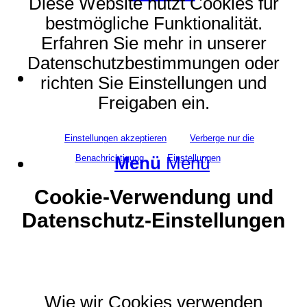
Diese Website nutzt Cookies für
bestmögliche Funktionalität.
Erfahren Sie mehr in unserer
Datenschutzbestimmungen oder
Suche
richten Sie Einstellungen und
Freigaben ein.
Einstellungen akzeptieren
Verberge nur die
Benachrichtigung
Einstellungen
Menü
Menü
Cookie-Verwendung und
Datenschutz-Einstellungen
Wie wir Cookies verwenden