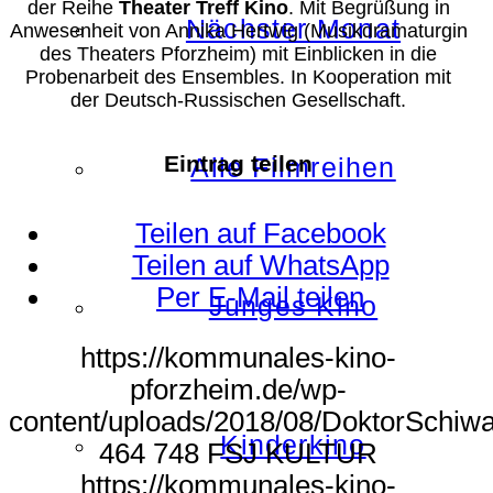
der Reihe
Theater Treff Kino
. Mit Begrüßung in
Nächster Monat
Anwesenheit von Annika Hertwig (Musikdramaturgin
des Theaters Pforzheim) mit Einblicken in die
Probenarbeit des Ensembles. In Kooperation mit
der Deutsch-Russischen Gesellschaft.
Eintrag teilen
Alle Filmreihen
Teilen auf Facebook
Teilen auf WhatsApp
Per E-Mail teilen
Junges Kino
https://kommunales-kino-
pforzheim.de/wp-
content/uploads/2018/08/DoktorSchiwa
Kinderkino
464
748
FSJ KULTUR
https://kommunales-kino-