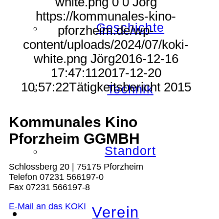
white.png
0
0
Jörg
https://kommunales-kino-
Geschichte
pforzheim.de/wp-
content/uploads/2024/07/koki-
white.png
Jörg
2016-12-16
17:47:11
2017-12-20
10:57:22
Tätigkeitsbericht 2015
Technik
Kommunales Kino
Pforzheim GGMBH
Standort
Schlossberg 20 | 75175 Pforzheim
Telefon 07231 566197-0
Fax 07231 566197-8
E-Mail an das KOKI
Verein