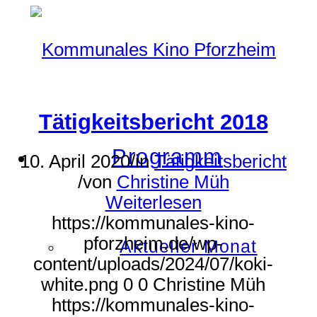
Tätigkeitsbericht 2018
Programm
10. April 2020
/
in
Tätigkeitsbericht
/
von
Christine Müh
Weiterlesen
https://kommunales-kino-
pforzheim.de/wp-
Aktueller Monat
content/uploads/2024/07/koki-
white.png
0
0
Christine Müh
https://kommunales-kino-