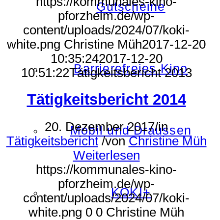
https://kommunales-kino-
Gutscheine
pforzheim.de/wp-
content/uploads/2024/07/koki-
white.png
Christine Müh
2017-12-20
10:35:24
2017-12-20
Barrierefreies Kino
10:51:22
Tätigkeitsbericht 2013
Tätigkeitsbericht 2014
20. Dezember 2017
/
in
Mobil und Draussen
Tätigkeitsbericht
/
von
Christine Müh
Weiterlesen
https://kommunales-kino-
pforzheim.de/wp-
KOKI+
content/uploads/2024/07/koki-
white.png
0
0
Christine Müh