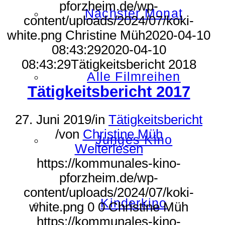
pforzheim.de/wp-
Nächster Monat
content/uploads/2024/07/koki-
white.png
Christine Müh
2020-04-10
08:43:29
2020-04-10
08:43:29
Tätigkeitsbericht 2018
Alle Filmreihen
Tätigkeitsbericht 2017
27. Juni 2019
/
in
Tätigkeitsbericht
/
von
Christine Müh
Junges Kino
Weiterlesen
https://kommunales-kino-
pforzheim.de/wp-
content/uploads/2024/07/koki-
Kinderkino
white.png
0
0
Christine Müh
https://kommunales-kino-