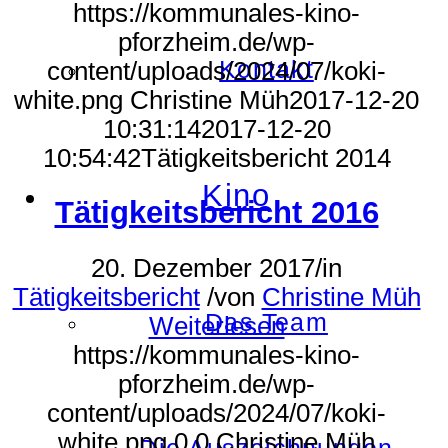
https://kommunales-kino-
pforzheim.de/wp-
Kontakt
content/uploads/2024/07/koki-
white.png
Christine Müh
2017-12-20
10:31:14
2017-12-20
10:54:42
Tätigkeitsbericht 2014
Kino
Tätigkeitsbericht 2016
20. Dezember 2017
/
in
Tätigkeitsbericht
/
von
Christine Müh
Das Team
Weiterlesen
https://kommunales-kino-
pforzheim.de/wp-
content/uploads/2024/07/koki-
white.png
0
0
Christine Müh