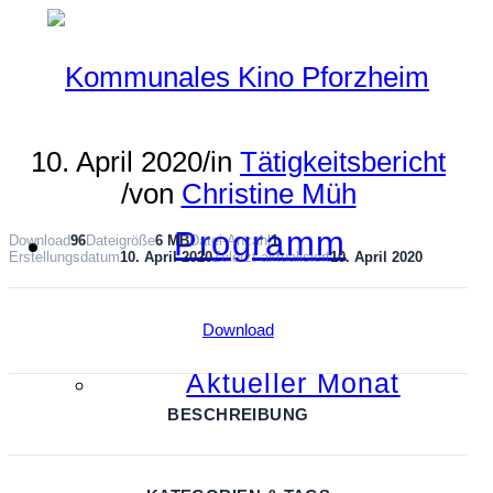
10. April 2020
/
in
Tätigkeitsbericht
/
von
Christine Müh
Programm
Download
96
Dateigröße
6 MB
Datei-Anzahl
1
Erstellungsdatum
10. April 2020
Zuletzt aktualisiert
10. April 2020
Download
Aktueller Monat
BESCHREIBUNG