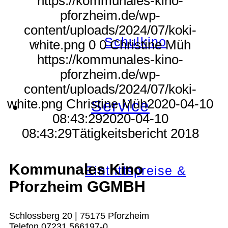
https://kommunales-kino-
pforzheim.de/wp-
content/uploads/2024/07/koki-
Schulkino
white.png
0
0
Christine Müh
https://kommunales-kino-
pforzheim.de/wp-
content/uploads/2024/07/koki-
white.png
Christine Müh
2020-04-10
Service
08:43:29
2020-04-10
08:43:29
Tätigkeitsbericht 2018
Kommunales Kino
Eintrittspreise &
Pforzheim GGMBH
Schlossberg 20 | 75175 Pforzheim
Telefon 07231 566197-0