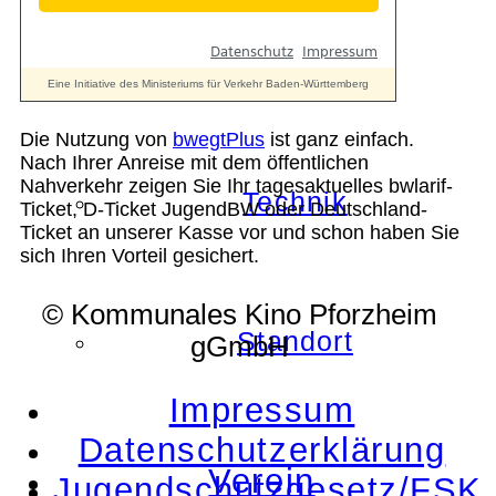
Geschichte
Die Nutzung von
bwegtPlus
ist ganz einfach.
Nach Ihrer Anreise mit dem öffentlichen
Nahverkehr zeigen Sie Ihr tagesaktuelles bwlarif-
Technik
Ticket, D-Ticket JugendBW oder Deutschland-
Ticket an unserer Kasse vor und schon haben Sie
sich Ihren Vorteil gesichert.
© Kommunales Kino Pforzheim
Standort
gGmbH
Impressum
Datenschutzerklärung
Verein
Jugendschutzgesetz/FSK