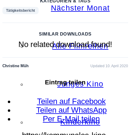
KATEGORIEN & TAGS
Nächster Monat
Tätigkeitsbericht
SIMILAR DOWNLOADS
No related download found!
Alle Filmreihen
Christine Müh
Updated 10. April 2020
Eintrag teilen
Junges Kino
Teilen auf Facebook
Teilen auf WhatsApp
Per E-Mail teilen
Kinderkino