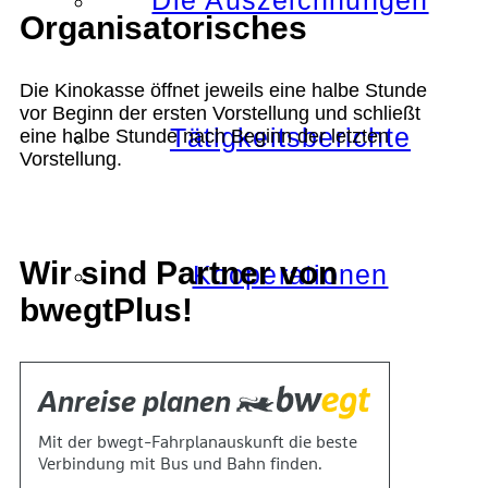
Die Auszeichnungen
Organisatorisches
Die Kinokasse öffnet jeweils eine halbe Stunde
vor Beginn der ersten Vorstellung und schließt
Tätigkeitsberichte
eine halbe Stunde nach Beginn der letzten
Vorstellung.
Wir sind Partner von
Kooperationen
bwegtPlus!
Verbände