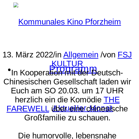
13. März 2022
/
in
Allgemein
/
von
FSJ
KULTUR
Programm
In Kooperation mit der Deutsch-
Chinesischen Gesellschaft laden wir
Euch am SO 20.03. um 17 UHR
herzlich ein die Komödie
THE
Aktueller Monat
FAREWELL
über eine chinesische
Großfamilie zu schauen.
Die humorvolle, lebensnahe