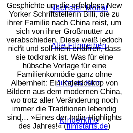
Geschichte um die erfolglose New
Nächster Monat
Yorker Schriftstellerin Billi, die zu
ihrer Familie nach China reist, um
sich von ihrer Großmutter zu
verabschieden. Diese weiß jedoch
Alle Filmreihen
nicht und soll nicht erfahren, dass
sie todkrank ist. Was für eine
hübsche Vorlage für eine
Familienkomödie ganz ohne
Junges Kino
Albernheit: Ein Kaleidoskop von
Bildern aus dem modernen China,
wo trotz aller Veränderung noch
immer die Traditionen lebendig
sind… »Eines der Indie-Highlights
Kinderkino
des Jahres!« (
filmstarts.de
)