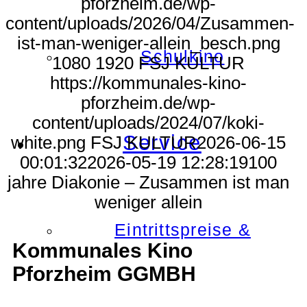
pforzheim.de/wp-
content/uploads/2026/04/Zusammen-
ist-man-weniger-allein_besch.png
Schulkino
1080
1920
FSJ KULTUR
https://kommunales-kino-
pforzheim.de/wp-
content/uploads/2024/07/koki-
Service
white.png
FSJ KULTUR
2026-06-15
00:01:32
2026-05-19 12:28:19
100
jahre Diakonie – Zusammen ist man
weniger allein
Eintrittspreise &
Kommunales Kino
Pforzheim GGMBH