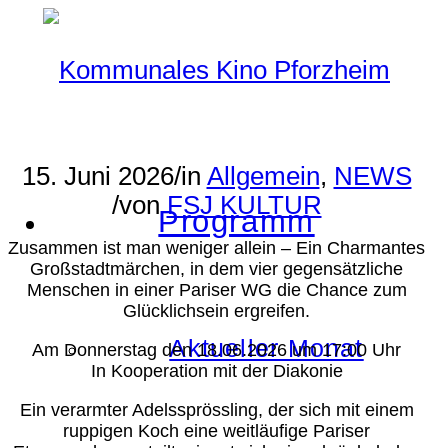
15. Juni 2026
/
in
Allgemein
,
NEWS
/
von
FSJ KULTUR
Programm
Zusammen ist man weniger allein – Ein Charmantes
Großstadtmärchen, in dem vier gegensätzliche
Menschen in einer Pariser WG die Chance zum
Glücklichsein ergreifen.
Aktueller Monat
Am Donnerstag den 18.06.2026 um 17:00 Uhr
In Kooperation mit der Diakonie
Ein verarmter Adelssprössling, der sich mit einem
ruppigen Koch eine weitläufige Pariser