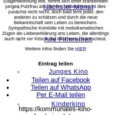
Etagenwohnung teilt, nimmt sich einer kränkelnden
Nächster Monat
jungen Putzfrau an. Seinem Mitbewohner ist dies
zunächst nicht recht, doch bald lernt jeder, den
anderen zu schätzen und durch die neue
Bekanntschaft sein Leben zu bereichern.
Sympathische Komödie mit melodramatischen
Zügen als Liebeserklärung ans Leben, die allerdings
Alle Filmreihen
auch nicht vor Kitsch und Klischees zurückscheut.
Weitere Infos finden Sie
HIER
Eintrag teilen
Junges Kino
Teilen auf Facebook
Teilen auf WhatsApp
Per E-Mail teilen
Kinderkino
https://kommunales-kino-