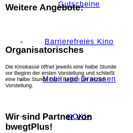
Gutscheine
Weitere Angebote:
Barrierefreies Kino
Organisatorisches
Die Kinokasse öffnet jeweils eine halbe Stunde
vor Beginn der ersten Vorstellung und schließt
Mobil und Draussen
eine halbe Stunde nach Beginn der letzten
Vorstellung.
Wir sind Partner von
KOKI+
bwegtPlus!