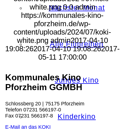
white.png
0
0
admin
Nächster Monat
https://kommunales-kino-
pforzheim.de/wp-
content/uploads/2024/07/koki-
white.png
admin
2017-04-10
Alle Filmreihen
19:08:26
2017-04-10 19:08:26
2017-
05-11 17:00:00
Kommunales Kino
Junges Kino
Pforzheim GGMBH
Schlossberg 20 | 75175 Pforzheim
Telefon 07231 566197-0
Kinderkino
Fax 07231 566197-8
E-Mail an das KOKI