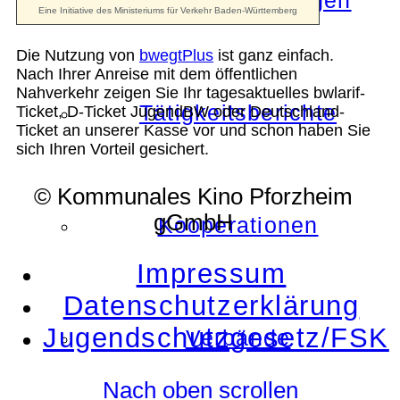
Die Auszeichnungen
Die Nutzung von
bwegtPlus
ist ganz einfach.
Nach Ihrer Anreise mit dem öffentlichen
Nahverkehr zeigen Sie Ihr tagesaktuelles bwlarif-
Tätigkeitsberichte
Ticket, D-Ticket JugendBW oder Deutschland-
Ticket an unserer Kasse vor und schon haben Sie
sich Ihren Vorteil gesichert.
© Kommunales Kino Pforzheim
gGmbH
Kooperationen
Impressum
Datenschutzerklärung
Jugendschutzgesetz/FSK
Verbände
Nach oben scrollen