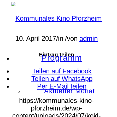
10. April 2017
/
in
/
von
admin
Eintrag teilen
Programm
Teilen auf Facebook
Teilen auf WhatsApp
Per E-Mail teilen
Aktueller Monat
https://kommunales-kino-
pforzheim.de/wp-
content/uploads/2024/07/koki-