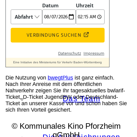
Kontakt
Kino
Die Nutzung von
bwegtPlus
ist ganz einfach.
Nach Ihrer Anreise mit dem öffentlichen
Nahverkehr zeigen Sie Ihr tagesaktuelles bwlarif-
Ticket, D-Ticket JugendBW oder Deutschland-
Das Team
Ticket an unserer Kasse vor und schon haben Sie
sich Ihren Vorteil gesichert.
© Kommunales Kino Pforzheim
gGmbH