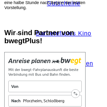
Gutscheine
eine halbe Stunde nach Beginn der letzten
Vorstellung.
Wir sind Partner von
Barrierefreies Kino
bwegtPlus!
Mobil und Draussen
KOKI+