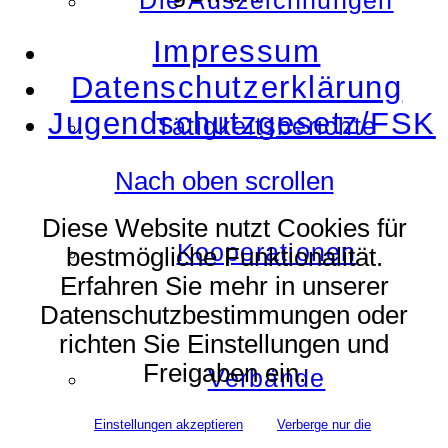
Die Auszeichnungen
Impressum
Datenschutzerklärung
Jugendschutzgesetz/FSK
Tätigkeitsberichte
Nach oben scrollen
Diese Website nutzt Cookies für
Kooperationen
bestmögliche Funktionalität.
Erfahren Sie mehr in unserer
Datenschutzbestimmungen oder
richten Sie Einstellungen und
Freigaben ein.
Verbände
Einstellungen akzeptieren
Verberge nur die