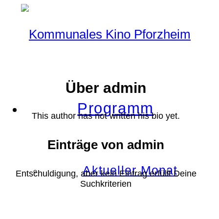
Über
admin
Programm
This author has not written his bio yet.
Einträge von admin
Aktueller Monat
Entschuldigung, aber kein Eintrag erfüllt Deine
Suchkriterien