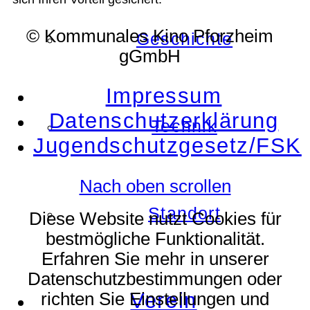
© Kommunales Kino Pforzheim
Geschichte
gGmbH
Impressum
Datenschutzerklärung
Technik
Jugendschutzgesetz/FSK
Nach oben scrollen
Standort
Diese Website nutzt Cookies für
bestmögliche Funktionalität.
Erfahren Sie mehr in unserer
Datenschutzbestimmungen oder
Verein
richten Sie Einstellungen und