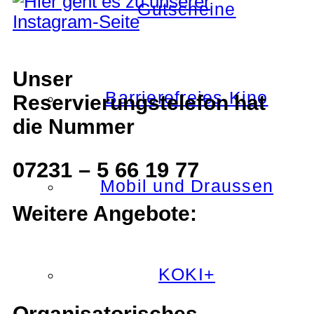
Gutscheine
Unser
Barrierefreies Kino
Reservierungstelefon hat
die Nummer
07231 – 5 66 19 77
Mobil und Draussen
Weitere Angebote:
KOKI+
Organisatorisches