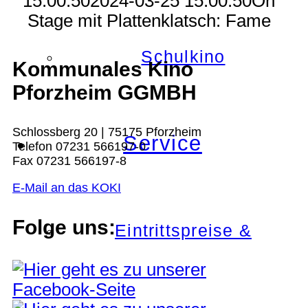
15:00:50
2024-03-25 15:00:50
On
Stage mit Plattenklatsch: Fame
Schulkino
Kommunales Kino
Pforzheim GGMBH
Schlossberg 20 | 75175 Pforzheim
Service
Telefon 07231 566197-0
Fax 07231 566197-8
E-Mail an das KOKI
Folge uns:
Eintrittspreise &