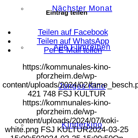
Nächster Monat
Eintrag teilen
Teilen auf Facebook
Teilen auf WhatsApp
Alle Filmreihen
Per E-Mail teilen
https://kommunales-kino-
pforzheim.de/wp-
content/uploads/2024/02/fame_besch.
Junges Kino
421
748
FSJ KULTUR
https://kommunales-kino-
pforzheim.de/wp-
content/uploads/2024/07/koki-
Kinderkino
white.png
FSJ KULTUR
2024-03-25