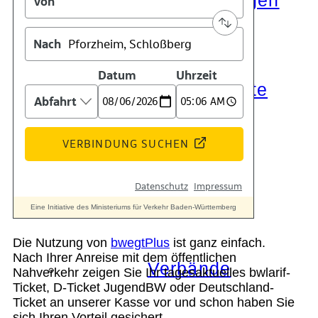
Die Auszeichnungen
Tätigkeitsberichte
Kooperationen
Die Nutzung von
bwegtPlus
ist ganz einfach.
Nach Ihrer Anreise mit dem öffentlichen
Verbände
Nahverkehr zeigen Sie Ihr tagesaktuelles bwlarif-
Ticket, D-Ticket JugendBW oder Deutschland-
Ticket an unserer Kasse vor und schon haben Sie
sich Ihren Vorteil gesichert.