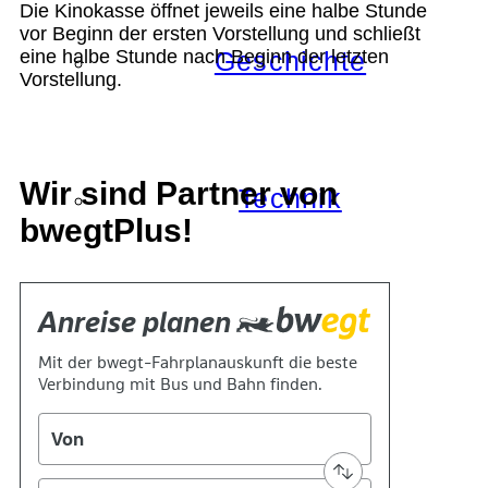
Die Kinokasse öffnet jeweils eine halbe Stunde
vor Beginn der ersten Vorstellung und schließt
eine halbe Stunde nach Beginn der letzten
Geschichte
Vorstellung.
Wir sind Partner von
Technik
bwegtPlus!
Standort
Verein