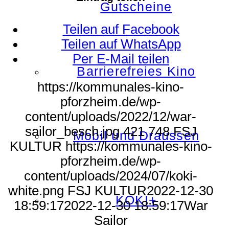
Gutscheine
Teilen auf Facebook
Teilen auf WhatsApp
Per E-Mail teilen
Barrierefreies Kino
https://kommunales-kino-
pforzheim.de/wp-
content/uploads/2022/12/war-
sailor_besch.jpg
421
748
FSJ
Mobil und Draussen
KULTUR
https://kommunales-kino-
pforzheim.de/wp-
content/uploads/2024/07/koki-
white.png
FSJ KULTUR
2022-12-30
KOKI+
18:59:17
2022-12-30 18:59:17
War
Sailor