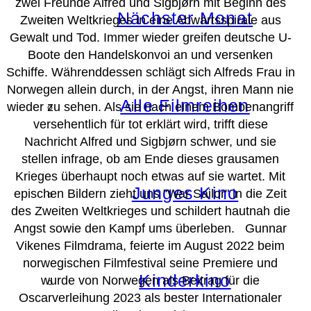
zwei Freunde Alfred und Sigbjørn mit Beginn des
Nächster Monat
Zweiten Weltkrieges in eine Abwärtsspirale aus
Gewalt und Tod. Immer wieder greifen deutsche U-
Boote den Handelskonvoi an und versenken
Schiffe. Währenddessen schlägt sich Alfreds Frau in
Norwegen allein durch, in der Angst, ihren Mann nie
Alle Filmreihen
wieder zu sehen. Als sie nach einem Bombenangriff
versehentlich für tot erklärt wird, trifft diese
Nachricht Alfred und Sigbjørn schwer, und sie
stellen infrage, ob am Ende dieses grausamen
Krieges überhaupt noch etwas auf sie wartet. Mit
Junges Kino
epischen Bildern zieht uns "War Sailor" in die Zeit
des Zweiten Weltkrieges und schildert hautnah die
Angst sowie den Kampf ums überleben. Gunnar
Vikenes Filmdrama, feierte im August 2022 beim
norwegischen Filmfestival seine Premiere und
Kinderkino
wurde von Norwegen als Beitrag für die
Oscarverleihung 2023 als bester Internationaler