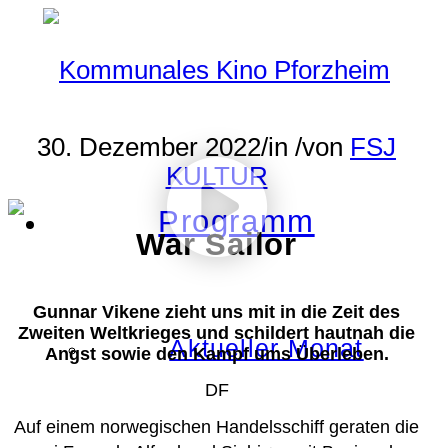
30. Dezember 2022
/
in
/
von
FSJ
KULTUR
Programm
War Sailor
Gunnar Vikene zieht uns mit in die Zeit des
Zweiten Weltkrieges und schildert hautnah die
Aktueller Monat
Angst sowie den Kampf ums Überleben.
DF
Auf einem norwegischen Handelsschiff geraten die