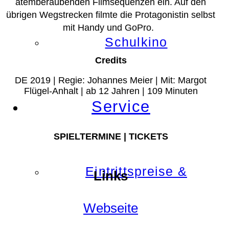
atemberaubenden Filmsequenzen ein. Auf den
übrigen Wegstrecken filmte die Protagonistin selbst
mit Handy und GoPro.
Schulkino
Credits
DE 2019 | Regie: Johannes Meier | Mit: Margot
Flügel-Anhalt | ab 12 Jahren | 109 Minuten
Service
SPIELTERMINE | TICKETS
Eintrittspreise &
Links
Webseite