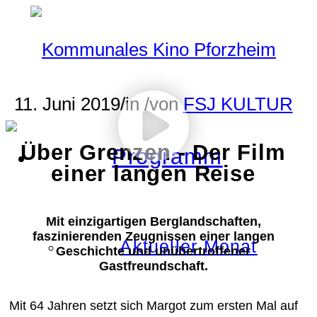
11. Juni 2019
/
in
/
von
FSJ KULTUR
Über Grenzen - Der Film
Programm
einer langen Reise
Mit einzigartigen Berglandschaften,
faszinierenden Zeugnissen einer langen
Aktueller Monat
Geschichte und unübertroffener
Gastfreundschaft.
Mit 64 Jahren setzt sich Margot zum ersten Mal auf