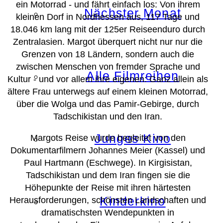
ein Motorrad - und fährt einfach los: Von ihrem
Nächster Monat
kleinen Dorf in Nordhessen aus, 117 Tage und
18.046 km lang mit der 125er Reiseenduro durch
Zentralasien. Margot überquert nicht nur nur die
Grenzen von 18 Ländern, sondern auch die
zwischen Menschen von fremder Sprache und
Alle Filmreihen
Kultur - und vor allem ihre eigenen: Ganz allein als
ältere Frau unterwegs auf einem kleinen Motorrad,
über die Wolga und das Pamir-Gebirge, durch
Tadschikistan und den Iran.
Junges Kino
Margots Reise wurde begleitet von den
Dokumentarfilmern Johannes Meier (Kassel) und
Paul Hartmann (Eschwege). In Kirgisistan,
Tadschikistan und dem Iran fingen sie die
Höhepunkte der Reise mit ihren härtesten
Kinderkino
Herausforderungen, schönsten Landschaften und
dramatischsten Wendepunkten in