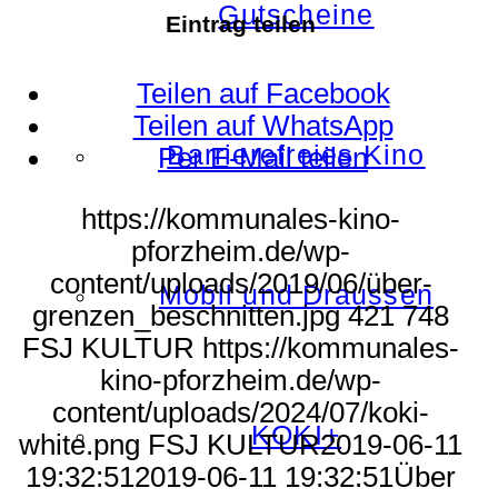
Gutscheine
Eintrag teilen
Teilen auf Facebook
Teilen auf WhatsApp
Barrierefreies Kino
Per E-Mail teilen
https://kommunales-kino-
pforzheim.de/wp-
content/uploads/2019/06/über-
Mobil und Draussen
grenzen_beschnitten.jpg
421
748
FSJ KULTUR
https://kommunales-
kino-pforzheim.de/wp-
content/uploads/2024/07/koki-
KOKI+
white.png
FSJ KULTUR
2019-06-11
19:32:51
2019-06-11 19:32:51
Über