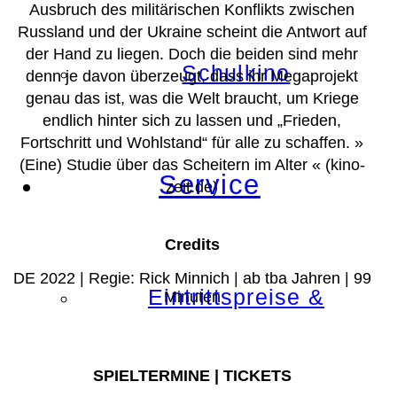
Ausbruch des militärischen Konflikts zwischen
Russland und der Ukraine scheint die Antwort auf
der Hand zu liegen. Doch die beiden sind mehr
Schulkino
denn je davon überzeugt, dass ihr Megaprojekt
genau das ist, was die Welt braucht, um Kriege
endlich hinter sich zu lassen und „Frieden,
Fortschritt und Wohlstand“ für alle zu schaffen.
»
(Eine) Studie über das Scheitern im Alter « (kino-
Service
zeit.de)
Credits
DE 2022 | Regie: Rick Minnich | ab tba Jahren | 99
Eintrittspreise &
Minuten
SPIELTERMINE | TICKETS