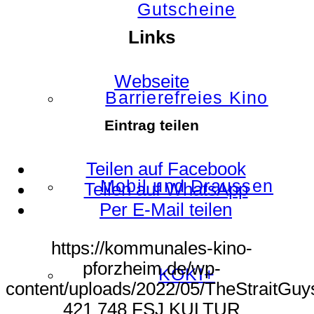
Gutscheine
Links
Webseite
Barrierefreies Kino
Eintrag teilen
Teilen auf Facebook
Mobil und Draussen
Teilen auf WhatsApp
Per E-Mail teilen
https://kommunales-kino-
pforzheim.de/wp-
KOKI+
content/uploads/2022/05/TheStraitGuy
421
748
FSJ KULTUR