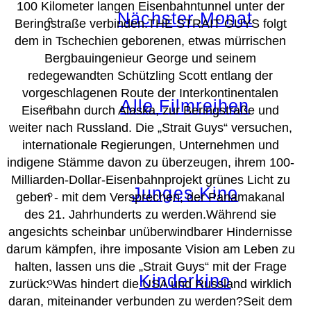
100 Kilometer langen Eisenbahntunnel unter der
Nächster Monat
Beringstraße verbinden.THE STRAIT GUYS folgt
dem in Tschechien geborenen, etwas mürrischen
Bergbauingenieur George und seinem
redegewandten Schützling Scott entlang der
vorgeschlagenen Route der Interkontinentalen
Alle Filmreihen
Eisenbahn durch Alaska, zur Beringstraße und
weiter nach Russland. Die „Strait Guys“ versuchen,
internationale Regierungen, Unternehmen und
indigene Stämme davon zu überzeugen, ihrem 100-
Milliarden-Dollar-Eisenbahnprojekt grünes Licht zu
Junges Kino
geben - mit dem Versprechen, der Panamakanal
des 21. Jahrhunderts zu werden.Während sie
angesichts scheinbar unüberwindbarer Hindernisse
darum kämpfen, ihre imposante Vision am Leben zu
halten, lassen uns die „Strait Guys“ mit der Frage
Kinderkino
zurück: Was hindert die USA und Russland wirklich
daran, miteinander verbunden zu werden?Seit dem