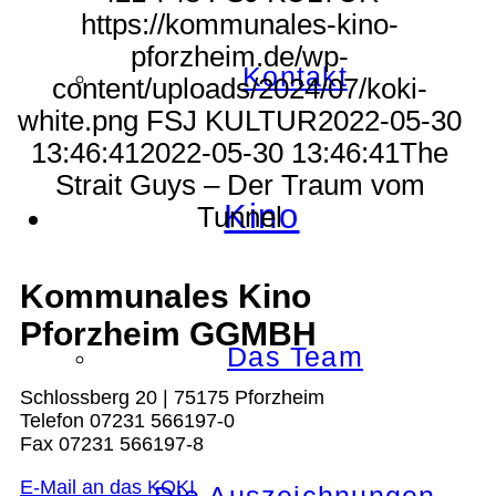
https://kommunales-kino-
pforzheim.de/wp-
Kontakt
content/uploads/2024/07/koki-
white.png
FSJ KULTUR
2022-05-30
13:46:41
2022-05-30 13:46:41
The
Strait Guys – Der Traum vom
Kino
Tunnel
Kommunales Kino
Pforzheim GGMBH
Das Team
Schlossberg 20 | 75175 Pforzheim
Telefon 07231 566197-0
Fax 07231 566197-8
E-Mail an das KOKI