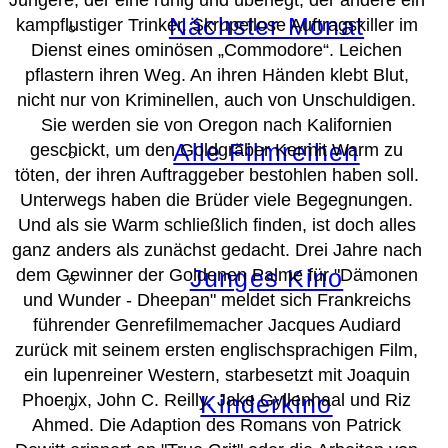
Nächster Monat
kampflustiger Trinker. Skrupellose Auftragskiller im
Dienst eines ominösen „Commodore“. Leichen
pflastern ihren Weg. An ihren Händen klebt Blut,
nicht nur von Kriminellen, auch von Unschuldigen.
Sie werden sie von Oregon nach Kalifornien
Alle Filmreihen
geschickt, um den Goldgräber Kermit Warm zu
töten, der ihren Auftraggeber bestohlen haben soll.
Unterwegs haben die Brüder viele Begegnungen.
Und als sie Warm schließlich finden, ist doch alles
ganz anders als zunächst gedacht. Drei Jahre nach
Junges Kino
dem Gewinner der Goldenen Palme für "Dämonen
und Wunder - Dheepan" meldet sich Frankreichs
führender Genrefilmemacher Jacques Audiard
zurück mit seinem ersten englischsprachigen Film,
ein lupenreiner Western, starbesetzt mit Joaquin
Phoenix, John C. Reilly, Jake Gyllenhaal und Riz
Kinderkino
Ahmed. Die Adaption des Romans von Patrick