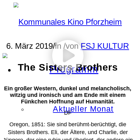
6. März 2019
/
in
/
von
FSJ KULTUR
The Sisters Brothers
Programm
Ein großer Western, dunkel und melancholisch,
witzig und ironisch und am Ende mit einem
Fünkchen Hoffnung auf Humanität.
Aktueller Monat
DF
Oregon, 1851: Sie sind berühmt-berüchtigt, die
Sisters Brothers. Eli, der Ältere, und Charlie, der
Jüngere, der eine ruhig und überlegt, der andere ein