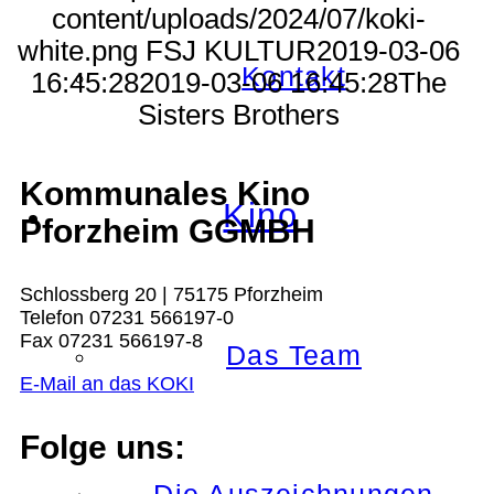
content/uploads/2024/07/koki-
white.png
FSJ KULTUR
2019-03-06
Kontakt
16:45:28
2019-03-06 16:45:28
The
Sisters Brothers
Kommunales Kino
Kino
Pforzheim GGMBH
Schlossberg 20 | 75175 Pforzheim
Telefon 07231 566197-0
Fax 07231 566197-8
Das Team
E-Mail an das KOKI
Folge uns: