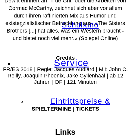
Dewitt erinnert an "True Grit" oder die Arbeiten von
Cormac McCarthy, zeichnet sich aber vor allem
durch ihren raffinierten Mix aus Humor und
existenzialistischer Betrachtung aus.
»The Sisters
Schulkino
Brothers [...] hat alles, was ein Western braucht -
und bietet noch viel mehr.«
(Spiegel Online)
Credits
Service
FR/ES 2018 | Regie: Jacques Audiard | Mit: John C.
Reilly, Joaquin Phoenix, Jake Gyllenhaal | ab 12
Jahren | DF | 121 Minuten
Eintrittspreise &
SPIELTERMINE | TICKETS
Links