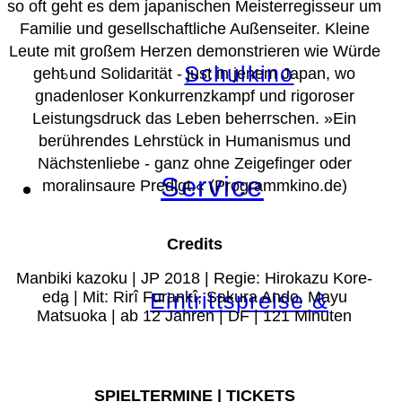
so oft geht es dem japanischen Meisterregisseur um
Familie und gesellschaftliche Außenseiter. Kleine
Leute mit großem Herzen demonstrieren wie Würde
Schulkino
geht und Solidarität - just in jenem Japan, wo
gnadenloser Konkurrenzkampf und rigoroser
Leistungsdruck das Leben beherrschen.
»Ein
berührendes Lehrstück in Humanismus und
Nächstenliebe - ganz ohne Zeigefinger oder
Service
moralinsaure Predigt.«
(Programmkino.de)
Credits
Manbiki kazoku | JP 2018 | Regie: Hirokazu Kore-
eda | Mit: Rirî Furankî, Sakura Ando, Mayu
Eintrittspreise &
Matsuoka | ab 12 Jahren | DF | 121 Minuten
SPIELTERMINE | TICKETS