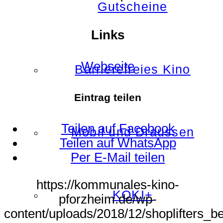
Gutscheine
Links
Webseite
Barrierefreies Kino
Eintrag teilen
Teilen auf Facebook
Mobil und Draussen
Teilen auf WhatsApp
Per E-Mail teilen
https://kommunales-kino-
KOKI+
pforzheim.de/wp-
content/uploads/2018/12/shoplifters_b