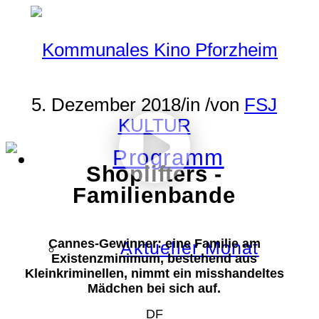
5. Dezember 2018
/
in
/
von
FSJ
KULTUR
Programm
Shoplifters -
Familienbande
Cannes-Gewinner: eine Familie am
Aktueller Monat
Existenzminimum, bestehend aus
Kleinkriminellen, nimmt ein misshandeltes
Mädchen bei sich auf.
DF