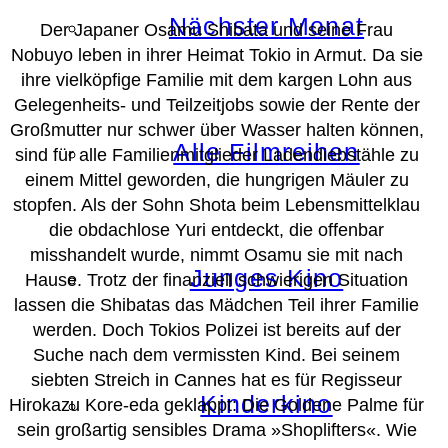
Nächster Monat
Der Japaner Osamu Shibata und seine Frau
Nobuyo leben in ihrer Heimat Tokio in Armut. Da sie
ihre vielköpfige Familie mit dem kargen Lohn aus
Gelegenheits- und Teilzeitjobs sowie der Rente der
Großmutter nur schwer über Wasser halten können,
Alle Filmreihen
sind für alle Familienmitglieder Ladendiebstähle zu
einem Mittel geworden, die hungrigen Mäuler zu
stopfen. Als der Sohn Shota beim Lebensmittelklau
die obdachlose Yuri entdeckt, die offenbar
misshandelt wurde, nimmt Osamu sie mit nach
Junges Kino
Hause. Trotz der finanziell schwierigen Situation
lassen die Shibatas das Mädchen Teil ihrer Familie
werden. Doch Tokios Polizei ist bereits auf der
Suche nach dem vermissten Kind. Bei seinem
siebten Streich in Cannes hat es für Regisseur
Kinderkino
Hirokazu Kore-eda geklappt: Die Goldene Palme für
sein großartig sensibles Drama »Shoplifters«. Wie