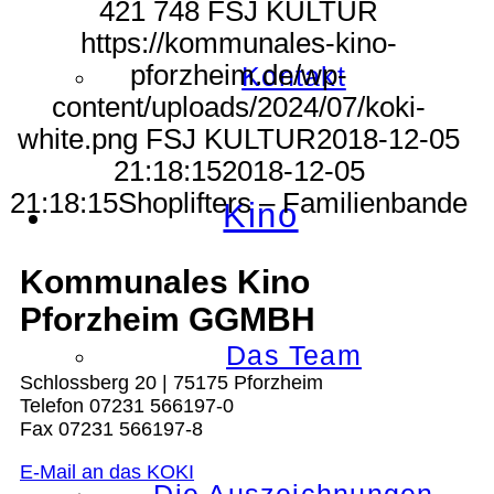
421
748
FSJ KULTUR
https://kommunales-kino-
pforzheim.de/wp-
Kontakt
content/uploads/2024/07/koki-
white.png
FSJ KULTUR
2018-12-05
21:18:15
2018-12-05
21:18:15
Shoplifters – Familienbande
Kino
Kommunales Kino
Pforzheim GGMBH
Das Team
Schlossberg 20 | 75175 Pforzheim
Telefon 07231 566197-0
Fax 07231 566197-8
E-Mail an das KOKI