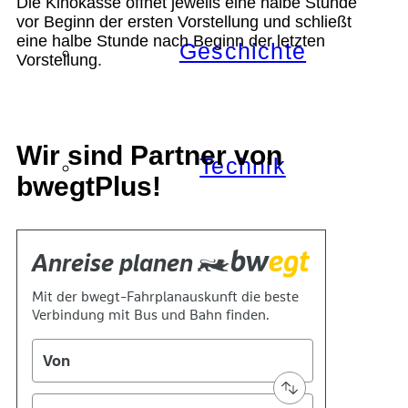
Die Kinokasse öffnet jeweils eine halbe Stunde
vor Beginn der ersten Vorstellung und schließt
eine halbe Stunde nach Beginn der letzten
Geschichte
Vorstellung.
Wir sind Partner von
Technik
bwegtPlus!
Standort
Verein