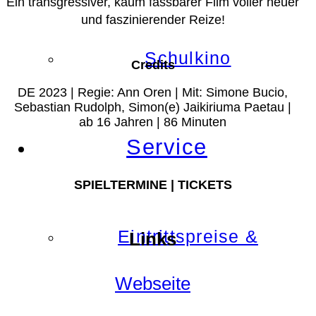
Ein transgressiver, kaum fassbarer Film voller neuer
und faszinierender Reize!
Schulkino
Credits
DE 2023 | Regie: Ann Oren | Mit: Simone Bucio,
Sebastian Rudolph, Simon(e) Jaikiriuma Paetau |
ab 16 Jahren | 86 Minuten
Service
SPIELTERMINE | TICKETS
Eintrittspreise &
Links
Webseite