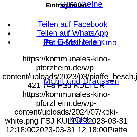
Gutscheine
Eintrag teilen
Teilen auf Facebook
Teilen auf WhatsApp
Per E-Mail teilen
Barrierefreies Kino
https://kommunales-kino-
pforzheim.de/wp-
content/uploads/2023/03/piaffe_besch.
Mobil und Draussen
421
748
FSJ KULTUR
https://kommunales-kino-
pforzheim.de/wp-
content/uploads/2024/07/koki-
KOKI+
white.png
FSJ KULTUR
2023-03-31
12:18:00
2023-03-31 12:18:00
Piaffe