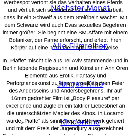
Werbespot vertont sie das Verhalten eines Pferds –
Nächster Monat
und vertieft sich so leidenschaftlich in die Arbeit,
dass ihr ein Schweif aus dem Steißbein wächst. Mit
dem Schwanz wird auch Evas sexuelles Begehren
immer größer. Sie beginnt eine SM-Affäre mit einem
Botaniker, der Farne erforscht, und erlebt ihren
Alle Filmreihen
Körper auf eine noch nie empfundene Weise.
In „Piaffe“ mischt die aus Tel Aviv stammende und in
Berlin lebende Regisseurin und Künstlerin Ann Oren
Elemente aus Erotik, Fantasy und
Junges Kino
Performancekunst zu einer surrealistischen Feier
des Andersseins und Andersbegehrens. Ihr auf
16mm gedrehter Film ist „Body Pleasure“ par
excellence und zugleich ein taktiler Liebesbrief an
die unterschätzten Magier des Kinos. In Locarno
wurde „Piaffe“ als sinnliches Meisterwerk gefeiert
Kinderkino
und mit dem Preis der Jugendjury ausgezeichnet.