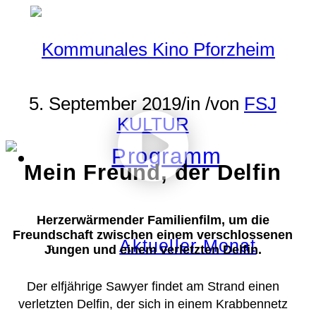
5. September 2019
/
in
/
von
FSJ
KULTUR
Programm
Mein Freund, der Delfin
Herzerwärmender Familienfilm, um die
Freundschaft zwischen einem verschlossenen
Aktueller Monat
Jungen und einem verletzten Delfin.
Der elfjährige Sawyer findet am Strand einen
verletzten Delfin, der sich in einem Krabbennetz