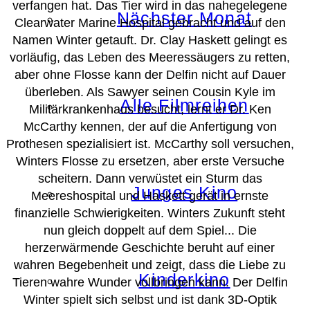
verfangen hat. Das Tier wird in das nahegelegene
Nächster Monat
Clearwater Marine Hospital gebracht und auf den
Namen Winter getauft. Dr. Clay Haskett gelingt es
vorläufig, das Leben des Meeressäugers zu retten,
aber ohne Flosse kann der Delfin nicht auf Dauer
überleben. Als Sawyer seinen Cousin Kyle im
Alle Filmreihen
Militärkrankenhaus besucht, lernt er Dr. Ken
McCarthy kennen, der auf die Anfertigung von
Prothesen spezialisiert ist. McCarthy soll versuchen,
Winters Flosse zu ersetzen, aber erste Versuche
scheitern. Dann verwüstet ein Sturm das
Junges Kino
Meereshospital und Haskett gerät in ernste
finanzielle Schwierigkeiten. Winters Zukunft steht
nun gleich doppelt auf dem Spiel... Die
herzerwärmende Geschichte beruht auf einer
wahren Begebenheit und zeigt, dass die Liebe zu
Kinderkino
Tieren wahre Wunder vollbringen kann. Der Delfin
Winter spielt sich selbst und ist dank 3D-Optik