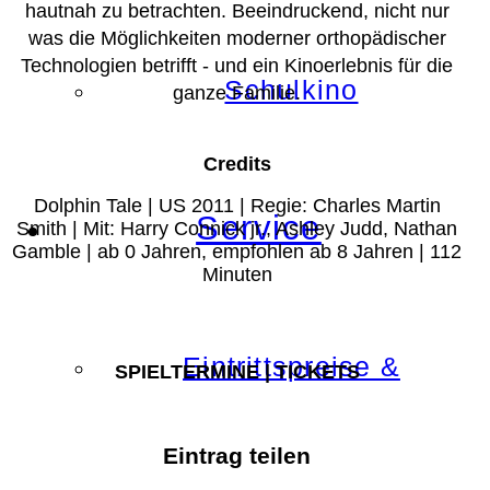
hautnah zu betrachten. Beeindruckend, nicht nur
was die Möglichkeiten moderner orthopädischer
Technologien betrifft - und ein Kinoerlebnis für die
Schulkino
ganze Familie.
Credits
Dolphin Tale | US 2011 | Regie: Charles Martin
Service
Smith | Mit: Harry Connick jr., Ashley Judd, Nathan
Gamble | ab 0 Jahren, empfohlen ab 8 Jahren | 112
Minuten
Eintrittspreise &
SPIELTERMINE | TICKETS
Eintrag teilen