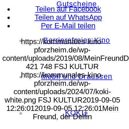
Gutscheine
Teilen auf Facebook
Teilen auf WhatsApp
Per E-Mail teilen
Barrierefreies Kino
https://kommunales-kino-
pforzheim.de/wp-
content/uploads/2019/08/MeinFreundDe
421
748
FSJ KULTUR
https://kommunales-kino-
Mobil und Draussen
pforzheim.de/wp-
content/uploads/2024/07/koki-
white.png
FSJ KULTUR
2019-09-05
12:26:01
2019-09-05 12:26:01
Mein
KOKI+
Freund, der Delfin