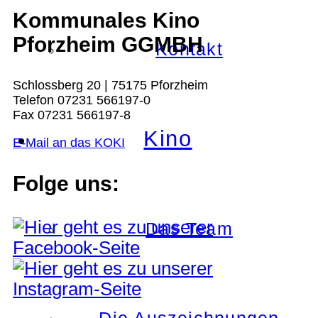
Kommunales Kino
Pforzheim GGMBH
Kontakt
Schlossberg 20 | 75175 Pforzheim
Telefon 07231 566197-0
Fax 07231 566197-8
Kino
E-Mail an das KOKI
Folge uns:
Das Team