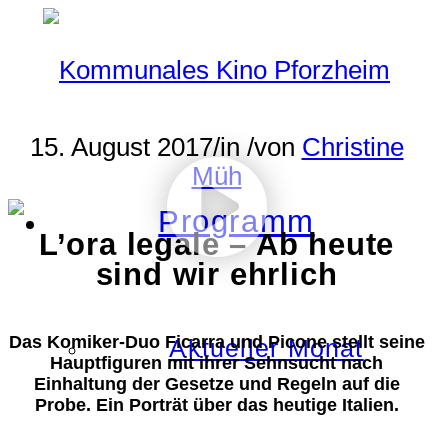
15. August 2017
/
in
/
von
Christine
Müh
Programm
L’ora legale – Ab heute
sind wir ehrlich
Das Komiker-Duo Ficarra und Picone stellt seine
Aktueller Monat
Hauptfiguren mit ihrer Sehnsucht nach
Einhaltung der Gesetze und Regeln auf die
Probe. Ein Porträt über das heutige Italien.