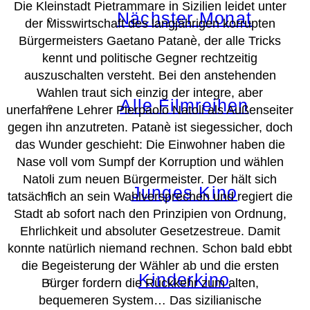
Die Kleinstadt Pietrammare in Sizilien leidet unter
Nächster Monat
der Misswirtschaft des langjährigen korrupten
Bürgermeisters Gaetano Patanè, der alle Tricks
kennt und politische Gegner rechtzeitig
auszuschalten versteht. Bei den anstehenden
Wahlen traut sich einzig der integre, aber
Alle Filmreihen
unerfahrene Lehrer Pierpaolo Natoli als Außenseiter
gegen ihn anzutreten. Patanè ist siegessicher, doch
das Wunder geschieht: Die Einwohner haben die
Nase voll vom Sumpf der Korruption und wählen
Natoli zum neuen Bürgermeister. Der hält sich
Junges Kino
tatsächlich an sein Wahlversprechen und regiert die
Stadt ab sofort nach den Prinzipien von Ordnung,
Ehrlichkeit und absoluter Gesetzestreue. Damit
konnte natürlich niemand rechnen. Schon bald ebbt
die Begeisterung der Wähler ab und die ersten
Kinderkino
Bürger fordern die Rückkehr zum alten,
bequemeren System… Das sizilianische