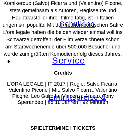
Komikerduo (Salvo) Ficarra und (Valentino) Picone,
stets gemeinsam als Autoren, Regisseure und
Hauptdarsteller ihrer Filme tätig, ist in Italien
Schulkino
ungemein populär. Mit der frechen politischen Satire
L’ora legale haben die beiden wieder einmal voll ins
Schwarze getroffen: der Film verzeichnete schon
am Startwochenende über 500.000 Besucher und
wurde zum größten Komödienerfolg dieses Jahres.
Service
Credits
L’ORA LEGALE | IT 2017 | Regie: Salvo Ficarra,
Valentino Picone | Mit: Salvo Ficarra, Valentino
Picone, Leo Gullotta, Vincenzo Amato, Tony
Eintrittspreise &
Sperandeo | ab 18 Jahren | 92 Minuten
SPIELTERMINE | TICKETS