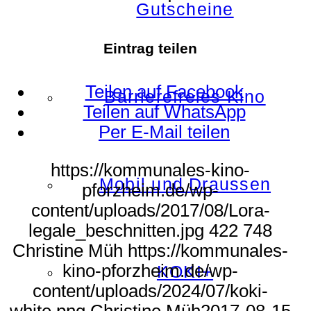
Gutscheine
Eintrag teilen
Teilen auf Facebook
Barrierefreies Kino
Teilen auf WhatsApp
Per E-Mail teilen
https://kommunales-kino-
Mobil und Draussen
pforzheim.de/wp-
content/uploads/2017/08/Lora-
legale_beschnitten.jpg
422
748
Christine Müh
https://kommunales-
kino-pforzheim.de/wp-
KOKI+
content/uploads/2024/07/koki-
white.png
Christine Müh
2017-08-15