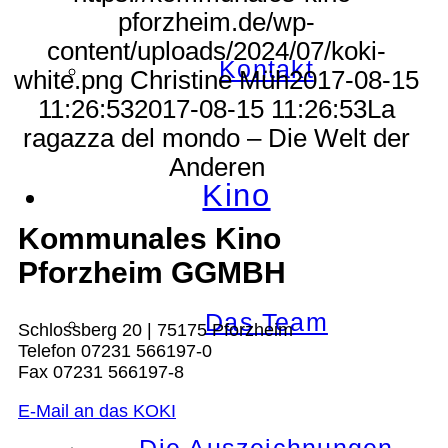
pforzheim.de/wp-
content/uploads/2024/07/koki-
Kontakt
white.png
Christine Müh
2017-08-15
11:26:53
2017-08-15 11:26:53
La
ragazza del mondo – Die Welt der
Anderen
Kino
Kommunales Kino
Pforzheim GGMBH
Das Team
Schlossberg 20 | 75175 Pforzheim
Telefon 07231 566197-0
Fax 07231 566197-8
E-Mail an das KOKI