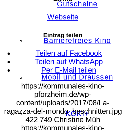
Gutscheine
Webseite
Eintrag teilen
Barrierefreies Kino
Teilen auf Facebook
Teilen auf WhatsApp
Per E-Mail teilen
Mobil und Draussen
https://kommunales-kino-
pforzheim.de/wp-
content/uploads/2017/08/La-
ragazza-del-mondo_beschnitten.jpg
KOKI+
422
749
Christine Müh
https://kommunales-kino-