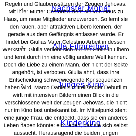
Regeln und Glaubenssätzen der Zeugen Jehovas.
Nächster Monat
Mit ihrer Mutter Costanza zieht sie von Haus zu
Haus, um neue Mitglieder anzuwerben. So lernt sie
den rauen, aber attraktiven Libero kennen, der
gerade aus dem Gefängnis entlassen wurde. Er
findet bei Giulias Vater Celestino Arbeit in dessen
Alle Filmreihen
Werkstatt. Giulia verliebt sich auf der Stelle in Libero
und lernt durch ihn eine völlig andere Welt kennen.
Doch die Liebe zu einem Mann, der nicht der Sekte
angehört, ist verboten. Giulia ahnt, dass ihre
Entscheidung schwerwiegende Konsequenzen
Junges Kino
haben wird. Marco Danielis mitreißender Debutfilm
wirft mit intensiven Bildern einen Blick in die
verschlossene Welt der Zeugen Jehovas, die nicht
nur im Kino fast unbekannt ist. Im Mittelpunkt steht
eine junge Frau, die entdeckt, dass sie ein anderes
Kinderkino
Leben haben könnte: ein Leben, das sie sich selbst
aussucht. Herausragend die beiden jungen