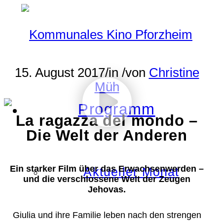
15. August 2017
/
in
/
von
Christine
Müh
Programm
La ragazza del mondo –
Die Welt der Anderen
Ein starker Film über das Erwachsenwerden –
Aktueller Monat
und die verschlossene Welt der Zeugen
Jehovas.
Giulia und ihre Familie leben nach den strengen