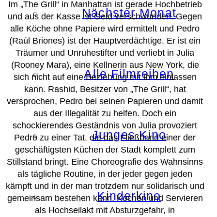
Im „The Grill“ in Manhattan ist gerade Hochbetrieb
Nächster Monat
und aus der Kasse ist Geld verschwunden. Gegen
alle Köche ohne Papiere wird ermittelt und Pedro
(Raúl Briones) ist der Hauptverdächtige. Er ist ein
Träumer und Unruhestifter und verliebt in Julia
(Rooney Mara), eine Kellnerin aus New York, die
Alle Filmreihen
sich nicht auf eine Beziehung mit ihm einlassen
kann. Rashid, Besitzer von „The Grill“, hat
versprochen, Pedro bei seinen Papieren und damit
aus der Illegalität zu helfen. Doch ein
schockierendes Geständnis von Julia provoziert
Junges Kino
Pedro zu einer Tat, die das Fließband einer der
geschäftigsten Küchen der Stadt komplett zum
Stillstand bringt. Eine Choreografie des Wahnsinns
als tägliche Routine, in der jeder gegen jeden
kämpft und in der man trotzdem nur solidarisch und
Kinderkino
gemeinsam bestehen kann. Kochen und Servieren
als Hochseilakt mit Absturzgefahr, in