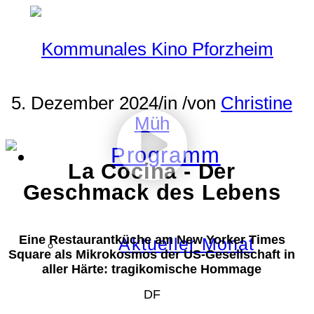
5. Dezember 2024
/
in
/
von
Christine
Müh
Programm
La Cocina - Der
Geschmack des Lebens
Eine Restaurantküche am New Yorker Times
Aktueller Monat
Square als Mikrokosmos der US-Gesellschaft in
aller Härte: tragikomische Hommage
DF