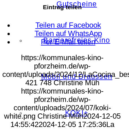
Gutscheine
Eintrag teilen
Teilen auf Facebook
Teilen auf WhatsApp
Barrierefreies Kino
Per E-Mail teilen
https://kommunales-kino-
pforzheim.de/wp-
content/uploads/2024/12/LaCocina_be
Mobil und Draussen
421
748
Christine Müh
https://kommunales-kino-
pforzheim.de/wp-
content/uploads/2024/07/koki-
KOKI+
white.png
Christine Müh
2024-12-05
14:55:42
2024-12-05 17:25:36
La