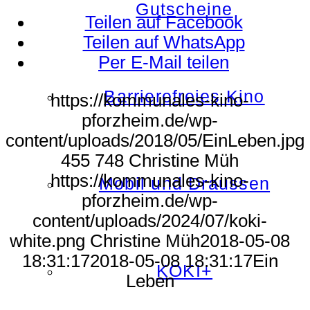
Gutscheine
Teilen auf Facebook
Teilen auf WhatsApp
Per E-Mail teilen
Barrierefreies Kino
https://kommunales-kino-
pforzheim.de/wp-
content/uploads/2018/05/EinLeben.jpg
455
748
Christine Müh
https://kommunales-kino-
Mobil und Draussen
pforzheim.de/wp-
content/uploads/2024/07/koki-
white.png
Christine Müh
2018-05-08
18:31:17
2018-05-08 18:31:17
Ein
KOKI+
Leben