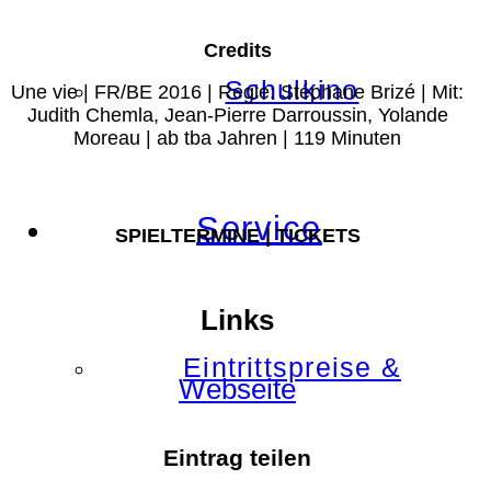
Credits
Schulkino
Une vie | FR/BE 2016 | Regie: Stéphane Brizé | Mit:
Judith Chemla, Jean-Pierre Darroussin, Yolande
Moreau | ab tba Jahren | 119 Minuten
Service
SPIELTERMINE | TICKETS
Links
Eintrittspreise &
Webseite
Eintrag teilen