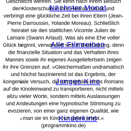
Geschlecht wehren. Sie kehrt nach ihrem Besuch
Nächster Monat
der Klosterschule in ihre Heimat zurück und
verbringt eine glückliche Zeit bei ihren Eltern (Jean-
Pierre Darroussin, Yolande Moreau). Schließlich
heiratet sie den stattlichen Vicomte Julien de
Lamare (Swann Arlaud). Was als eine Ehe voller
Alle Filmreihen
Glück beginnt, verwandelt sich in Bedrückung, denn
die finanzielle Situation und das Verhalten ihres
Mannes sowie ihr eigenes Ausgeliefertsein zeigen
ihr ihre Grenzen auf.
»Gleichermaßen undramatisch
und höchst faszinierend ist das Ergebnis, der
Junges Kino
kongeniale Versuch, die Atmosphäre eines Romans
auf die Kinoleinwand zu transportieren, nicht mittels
allzu vieler Worte, sondern mittels Auslassungen
und Andeutungen eine hypnotische Stimmung zu
evozieren, von einer ganz eigenen Qualität, wie
Kinderkino
man sie im Kino nur selten erlebt.«
(programmkino.de)