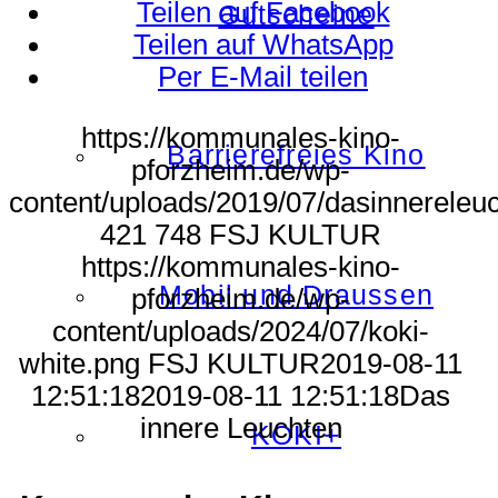
Teilen auf Facebook
Gutscheine
Teilen auf WhatsApp
Per E-Mail teilen
https://kommunales-kino-
Barrierefreies Kino
pforzheim.de/wp-
content/uploads/2019/07/dasinnereleuc
421
748
FSJ KULTUR
https://kommunales-kino-
Mobil und Draussen
pforzheim.de/wp-
content/uploads/2024/07/koki-
white.png
FSJ KULTUR
2019-08-11
12:51:18
2019-08-11 12:51:18
Das
innere Leuchten
KOKI+