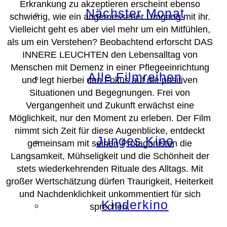
Erkrankung zu akzeptieren erscheint ebenso
Nächster Monat
schwierig, wie ein angemessener Umgang mit ihr.
Vielleicht geht es aber viel mehr um ein Mitfühlen,
als um ein Verstehen? Beobachtend erforscht DAS
INNERE LEUCHTEN den Lebensalltag von
Menschen mit Demenz in einer Pflegeeinrichtung
Alle Filmreihen
und legt hierbei den Fokus auf die positiven
Situationen und Begegnungen. Frei von
Vergangenheit und Zukunft erwächst eine
Möglichkeit, nur den Moment zu erleben. Der Film
nimmt sich Zeit für diese Augenblicke, entdeckt
Junges Kino
gemeinsam mit seinen Protagonisten die
Langsamkeit, Mühseligkeit und die Schönheit der
stets wiederkehrenden Rituale des Alltags. Mit
großer Wertschätzung dürfen Traurigkeit, Heiterkeit
und Nachdenklichkeit unkommentiert für sich
Kinderkino
sprechen.