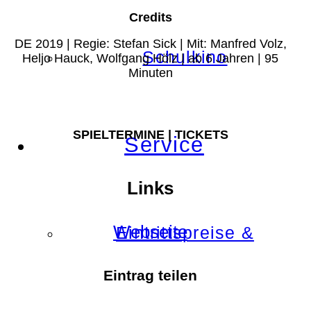
Credits
DE 2019 | Regie: Stefan Sick | Mit: Manfred Volz,
Schulkino
Heljo Hauck, Wolfgang Hölz | ab 6 Jahren | 95
Minuten
SPIELTERMINE | TICKETS
Service
Links
Webseite
Eintrittspreise &
Eintrag teilen