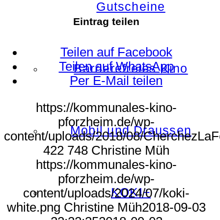
Gutscheine
Eintrag teilen
Teilen auf Facebook
Teilen auf WhatsApp
Barrierefreies Kino
Per E-Mail teilen
https://kommunales-kino-
pforzheim.de/wp-
Mobil und Draussen
content/uploads/2018/08/CherchezLa
422
748
Christine Müh
https://kommunales-kino-
pforzheim.de/wp-
KOKI+
content/uploads/2024/07/koki-
white.png
Christine Müh
2018-09-03