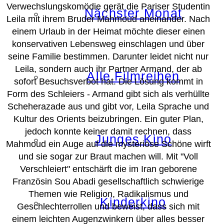
Verwechslungskomödie gerät die Pariser Studentin
Nächster Monat
Leila mit ihrem Bruder Mahmoud aneinander. Nach
einem Urlaub in der Heimat möchte dieser einen
konservativen Lebensweg einschlagen und über
seine Familie bestimmen. Darunter leidet nicht nur
Leila, sondern auch ihr Partner Armand, der ab
Alle Filmreihen
sofort Besuchsverbot hat. Die Lösung kommt in
Form des Schleiers - Armand gibt sich als verhüllte
Scheherazade aus und gibt vor, Leila Sprache und
Kultur des Orients beizubringen. Ein guter Plan,
jedoch konnte keiner damit rechnen, dass
Junges Kino
Mahmoud ein Auge auf die mysteriöse Schöne wirft
und sie sogar zur Braut machen will. Mit "Voll
Verschleiert" entschärft die im Iran geborene
Französin Sou Abadi gesellschaftlich schwierige
Themen wie Religion, Radikalismus und
Kinderkino
Geschlechterrollen und beweist, dass sich mit
einem leichten Augenzwinkern über alles besser