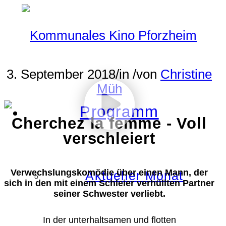
3. September 2018
/
in
/
von
Christine
Müh
Programm
Cherchez la femme - Voll
verschleiert
Verwechslungskomödie über einen Mann, der
Aktueller Monat
sich in den mit einem Schleier verhüllten Partner
seiner Schwester verliebt.
In der unterhaltsamen und flotten