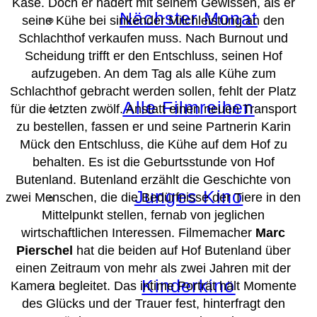
Käse. Doch er hadert mit seinem Gewissen, als er
Nächster Monat
seine Kühe bei sinkender Milchleistung an den
Schlachthof verkaufen muss. Nach Burnout und
Scheidung trifft er den Entschluss, seinen Hof
aufzugeben. An dem Tag als alle Kühe zum
Schlachthof gebracht werden sollen, fehlt der Platz
Alle Filmreihen
für die letzten zwölf. Anstatt einen neuen Transport
zu bestellen, fassen er und seine Partnerin Karin
Mück den Entschluss, die Kühe auf dem Hof zu
behalten. Es ist die Geburtsstunde von Hof
Butenland. Butenland erzählt die Geschichte von
Junges Kino
zwei Menschen, die die Bedürfnisse der Tiere in den
Mittelpunkt stellen, fernab von jeglichen
wirtschaftlichen Interessen. Filmemacher
Marc
Pierschel
hat die beiden auf Hof Butenland über
einen Zeitraum von mehr als zwei Jahren mit der
Kinderkino
Kamera begleitet. Das intime Porträt hält Momente
des Glücks und der Trauer fest, hinterfragt den