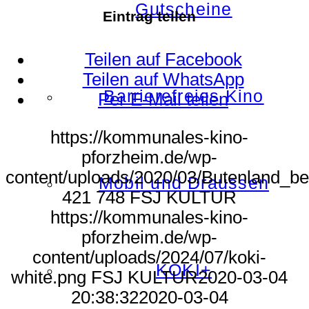
Gutscheine
Eintrag teilen
Teilen auf Facebook
Teilen auf WhatsApp
Barrierefreies Kino
Per E-Mail teilen
https://kommunales-kino-
pforzheim.de/wp-
content/uploads/2020/03/Butenland_be
Mobil und Draussen
421
748
FSJ KULTUR
https://kommunales-kino-
pforzheim.de/wp-
content/uploads/2024/07/koki-
KOKI+
white.png
FSJ KULTUR
2020-03-04
20:38:32
2020-03-04