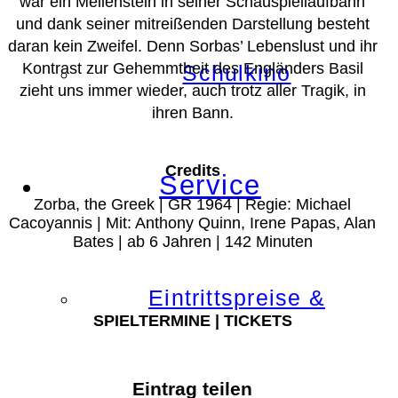
war ein Meilenstein in seiner Schauspiellaufbahn
und dank seiner mitreißenden Darstellung besteht
daran kein Zweifel. Denn Sorbas’ Lebenslust und ihr
Kontrast zur Gehemmtheit des Engländers Basil
Schulkino
zieht uns immer wieder, auch trotz aller Tragik, in
ihren Bann.
Credits
Service
Zorba, the Greek | GR 1964 | Regie: Michael
Cacoyannis | Mit: Anthony Quinn, Irene Papas, Alan
Bates | ab 6 Jahren | 142 Minuten
Eintrittspreise &
SPIELTERMINE | TICKETS
Eintrag teilen