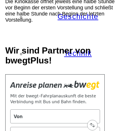
Die Kinokasse öffnet jeweils eine halbe Stunde
vor Beginn der ersten Vorstellung und schließt
eine halbe Stunde nach Beginn der letzten
Geschichte
Vorstellung.
Wir sind Partner von
Technik
bwegtPlus!
Standort
Verein