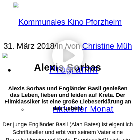
31. März 2018
/
in
/
von
Christine Müh
Alexis Sorbas
Programm
Alexis Sorbas und Engländer Basil genießen
das Leben, lieben und leiden auf Kreta. Der
Filmklassiker ist eine große Liebeserklärung an
Aktueller Monat
das Leben!
Der junge Engländer Basil (Alan Bates) ist eigentlich
Schriftsteller und erbt von seinem Vater eine
Braunkohlemine auf Kreta. Er entschließt sich, sie