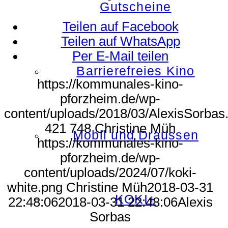
Gutscheine
Teilen auf Facebook
Teilen auf WhatsApp
Per E-Mail teilen
Barrierefreies Kino
https://kommunales-kino-
pforzheim.de/wp-
content/uploads/2018/03/AlexisSorbas.
421
748
Christine Müh
Mobil und Draussen
https://kommunales-kino-
pforzheim.de/wp-
content/uploads/2024/07/koki-
white.png
Christine Müh
2018-03-31
KOKI+
22:48:06
2018-03-31 22:48:06
Alexis
Sorbas