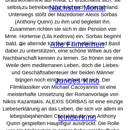
Nächster Monat
selbst zu betreiben und reist nach Griechenland.
Unterwegs stößt der Mazedonier Alexis Sorbas
(Anthony Quinn) zu ihm und begleitet ihn.
Zusammen richten sie sich in der Pension von
Mme. Hortense (Lila Kedrova) ein. Sorbas beginnt
Alle Filmreihen
bald, die alternde Kurtisane zu hofieren und Basil
dabei zu unterstützen, eine schöne Witwe aus der
Nachbarschaft kennen zu lernen. So frönen sie eine
Weile dem mediterranen Leben, doch die Liebes-
und Geschäftsabenteuer der beiden Männer
Junges Kino
bringen noch einiges Unheil mit sich. Der
Filmklassiker von Michael Cacoyannis ist eine
meisterhafte Umsetzung der Romanvorlage von
Nikos Kazantakis. ALEXIS SORBAS ist eine einzige
Liebeserklärung an das Leben, die sich vor allem im
lebensbejahenden Charakter der von Anthony
Kinderkino
Quinn gespielten Hauptfigur ausdrückt. Die Rolle