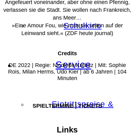
Angefeuert voneinander, aber ohne einen Pfennig,
verlassen sie die Stadt. Sie wollen nach Frankreich,
ans Meer…
Schulkino
»Eine Amour Fou, wie man sie selten auf der
Leinwand sieht.« (ZDF heute journal)
Credits
Service
DE 2022 | Regie: Nicolette Krebitz | Mit: Sophie
Rois, Milan Herms, Udo Kier | ab 6 Jahren | 104
Minuten
Eintrittspreise &
SPIELTERMINE | TICKETS
Links