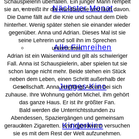
Schauspielerin überfallen. Ein junger Mann rempelt
Nächster Monat
sie an, entreißt ihr die Handtasche und läuft davon.
Die Dame fällt auf die Knie und schaut dem Dieb
hinterher. Wenig später stehen sie einander wieder
gegenüber. Anna und Adrian. Dieses Mal ist sie
seine Lehrerin und soll ihn im Sprechen
Alle Filmreihen
unterrichten.
Adrian ist ein Waisenkind und gilt als schwieriger
Fall. Anna ist Schauspielerin, aber spielen tut sie
schon lange nicht mehr. Beide stehen ein Stück
neben dem Leben, einen Schritt außerhalb der
Junges Kino
Gesellschaft. Anna empfängt Adrian bei sich
zuhause. Ihre Wohnung gehört Michel, ihm gehört
das ganze Haus. Er ist ihr größter Fan.
Bald werden die Unterrichtsstunden zu
Abendessen, Spaziergängen und gemeinsam
Kinderkino
gerauchten Zigaretten. Und irgendwann versuchen
sie es mit dem Rest der Welt aufzunehmen.