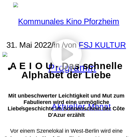
31. Mai 2022
/
in
/
von
FSJ KULTUR
A E I O U - Das schnelle
Programm
Alphabet der Liebe
Mit unbeschwerter Leichtigkeit und Mut zum
Fabulieren wird eine unmögliche
Aktueller Monat
Liebesgeschichte im Sonnenschein der Côte
D'Azur erzählt
Vor einem Szenelokal in West-Berlin wird eine