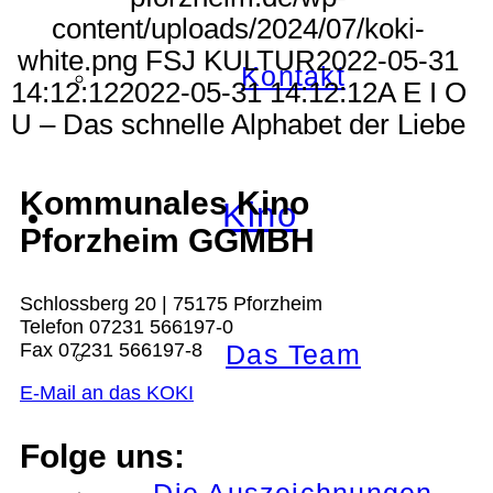
content/uploads/2024/07/koki-
white.png
FSJ KULTUR
2022-05-31
Kontakt
14:12:12
2022-05-31 14:12:12
A E I O
U – Das schnelle Alphabet der Liebe
Kommunales Kino
Kino
Pforzheim GGMBH
Schlossberg 20 | 75175 Pforzheim
Telefon 07231 566197-0
Fax 07231 566197-8
Das Team
E-Mail an das KOKI
Folge uns: