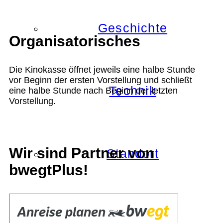
Geschichte
Organisatorisches
Die Kinokasse öffnet jeweils eine halbe Stunde
vor Beginn der ersten Vorstellung und schließt
Technik
eine halbe Stunde nach Beginn der letzten
Vorstellung.
Wir sind Partner von
Standort
bwegtPlus!
Verein