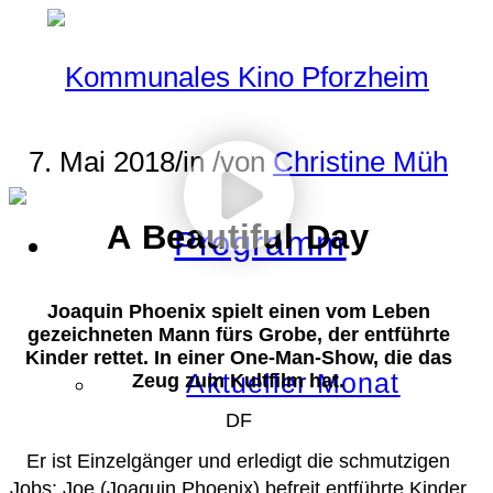
7. Mai 2018
/
in
/
von
Christine Müh
A Beautiful Day
Programm
Joaquin Phoenix spielt einen vom Leben
gezeichneten Mann fürs Grobe, der entführte
Kinder rettet. In einer One-Man-Show, die das
Aktueller Monat
Zeug zum Kultfilm hat.
DF
Er ist Einzelgänger und erledigt die schmutzigen
Jobs: Joe (Joaquin Phoenix) befreit entführte Kinder