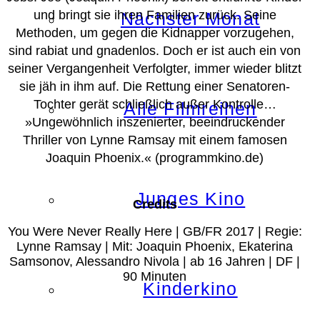
und bringt sie ihren Familien zurück. Seine
Nächster Monat
Methoden, um gegen die Kidnapper vorzugehen,
sind rabiat und gnadenlos. Doch er ist auch ein von
seiner Vergangenheit Verfolgter, immer wieder blitzt
sie jäh in ihm auf. Die Rettung einer Senatoren-
Tochter gerät schließlich außer Kontrolle…
Alle Filmreihen
»Ungewöhnlich inszenierter, beeindruckender
Thriller von Lynne Ramsay mit einem famosen
Joaquin Phoenix.«
(programmkino.de)
Junges Kino
Credits
You Were Never Really Here | GB/FR 2017 | Regie:
Lynne Ramsay | Mit: Joaquin Phoenix, Ekaterina
Samsonov, Alessandro Nivola | ab 16 Jahren | DF |
90 Minuten
Kinderkino