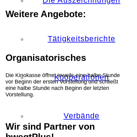
Die Auszeichnungen
Weitere Angebote:
Tätigkeitsberichte
Organisatorisches
Die Kinokasse öffnet jeweils eine halbe Stunde
Kooperationen
vor Beginn der ersten Vorstellung und schließt
eine halbe Stunde nach Beginn der letzten
Vorstellung.
Verbände
Wir sind Partner von
bwegtPlus!