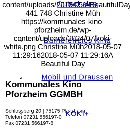
Gutscheine
content/uploads/2018/05/ABeautifulDay
441
748
Christine Müh
https://kommunales-kino-
pforzheim.de/wp-
content/uploads/2024/07/koki-
Barrierefreies Kino
white.png
Christine Müh
2018-05-07
11:29:16
2018-05-07 11:29:16
A
Beautiful Day
Mobil und Draussen
Kommunales Kino
Pforzheim GGMBH
Schlossberg 20 | 75175 Pforzheim
KOKI+
Telefon 07231 566197-0
Fax 07231 566197-8