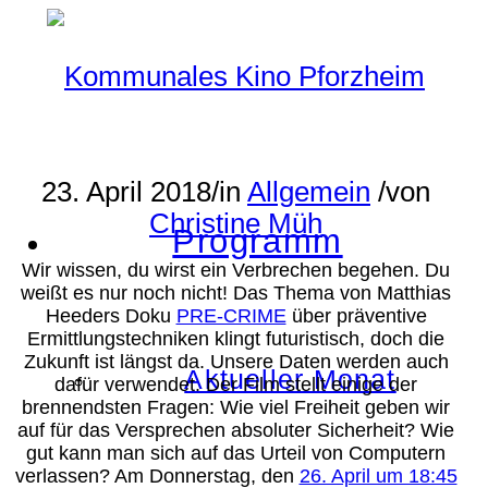
23. April 2018
/
in
Allgemein
/
von
Christine Müh
Programm
Wir wissen, du wirst ein Verbrechen begehen. Du
weißt es nur noch nicht! Das Thema von Matthias
Heeders Doku
PRE-CRIME
über präventive
Ermittlungstechniken klingt futuristisch, doch die
Zukunft ist längst da. Unsere Daten werden auch
Aktueller Monat
dafür verwendet. Der Film stellt einige der
brennendsten Fragen: Wie viel Freiheit geben wir
auf für das Versprechen absoluter Sicherheit? Wie
gut kann man sich auf das Urteil von Computern
verlassen? Am Donnerstag, den
26. April um 18:45