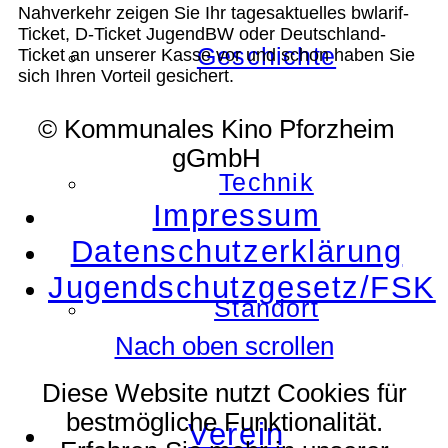
Nahverkehr zeigen Sie Ihr tagesaktuelles bwlarif-
Ticket, D-Ticket JugendBW oder Deutschland-
Geschichte
Ticket an unserer Kasse vor und schon haben Sie
sich Ihren Vorteil gesichert.
© Kommunales Kino Pforzheim
gGmbH
Technik
Impressum
Datenschutzerklärung
Jugendschutzgesetz/FSK
Standort
Nach oben scrollen
Diese Website nutzt Cookies für
bestmögliche Funktionalität.
Verein