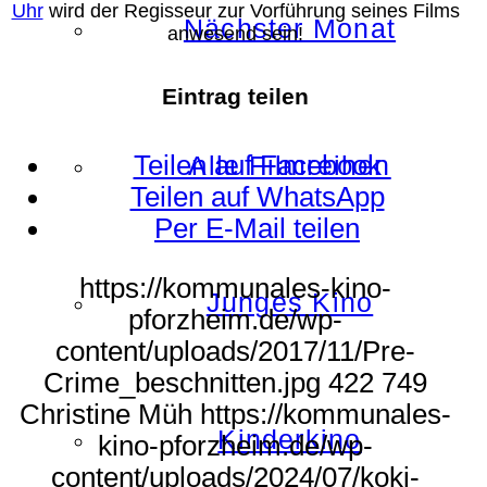
Uhr
wird der Regisseur zur Vorführung seines Films
Nächster Monat
anwesend sein!
Eintrag teilen
Teilen auf Facebook
Alle Filmreihen
Teilen auf WhatsApp
Per E-Mail teilen
https://kommunales-kino-
Junges Kino
pforzheim.de/wp-
content/uploads/2017/11/Pre-
Crime_beschnitten.jpg
422
749
Christine Müh
https://kommunales-
Kinderkino
kino-pforzheim.de/wp-
content/uploads/2024/07/koki-