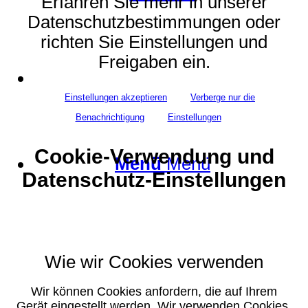
Erfahren Sie mehr in unserer
Datenschutzbestimmungen oder
richten Sie Einstellungen und
Freigaben ein.
Suche
Einstellungen akzeptieren
Verberge nur die
Benachrichtigung
Einstellungen
Cookie-Verwendung und
Menü
Menü
Datenschutz-Einstellungen
Wie wir Cookies verwenden
Wir können Cookies anfordern, die auf Ihrem
Gerät eingestellt werden. Wir verwenden Cookies,