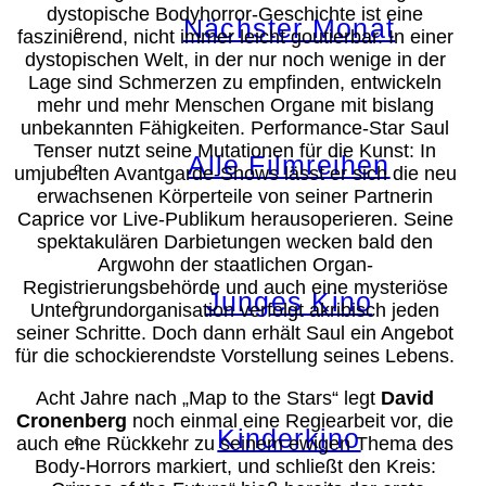
dystopische Bodyhorror-Geschichte ist eine
Nächster Monat
faszinierend, nicht immer leicht goutierbar. In einer
dystopischen Welt, in der nur noch wenige in der
Lage sind Schmerzen zu empfinden, entwickeln
mehr und mehr Menschen Organe mit bislang
unbekannten Fähigkeiten. Performance-Star Saul
Tenser nutzt seine Mutationen für die Kunst: In
Alle Filmreihen
umjubelten Avantgarde-Shows lässt er sich die neu
erwachsenen Körperteile von seiner Partnerin
Caprice vor Live-Publikum herausoperieren. Seine
spektakulären Darbietungen wecken bald den
Argwohn der staatlichen Organ-
Registrierungsbehörde und auch eine mysteriöse
Junges Kino
Untergrundorganisation verfolgt akribisch jeden
seiner Schritte. Doch dann erhält Saul ein Angebot
für die schockierendste Vorstellung seines Lebens.
Acht Jahre nach „Map to the Stars“ legt
David
Cronenberg
noch einmal eine Regiearbeit vor, die
Kinderkino
auch eine Rückkehr zu seinem ewigen Thema des
Body-Horrors markiert, und schließt den Kreis: