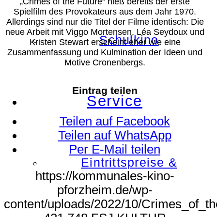
„Crimes of the Future“ hieß bereits der erste
Spielfilm des Provokateurs aus dem Jahr 1970.
Allerdings sind nur die Titel der Filme identisch: Die
neue Arbeit mit Viggo Mortensen, Léa Seydoux und
Schulkino
Kristen Stewart erscheint eher wie eine
Zusammenfassung und Kulmination der Ideen und
Motive Cronenbergs.
Eintrag teilen
Service
Teilen auf Facebook
Teilen auf WhatsApp
Per E-Mail teilen
Eintrittspreise &
https://kommunales-kino-
pforzheim.de/wp-
content/uploads/2022/10/Crimes_of_t