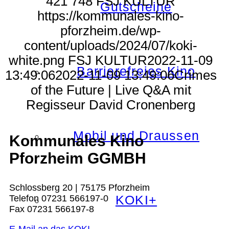
421
748
FSJ KULTUR
Gutscheine
https://kommunales-kino-
pforzheim.de/wp-
content/uploads/2024/07/koki-
white.png
FSJ KULTUR
2022-11-09
Barrierefreies Kino
13:49:06
2022-11-09 13:49:06
Crimes
of the Future | Live Q&A mit
Regisseur David Cronenberg
Mobil und Draussen
Kommunales Kino
Pforzheim GGMBH
Schlossberg 20 | 75175 Pforzheim
KOKI+
Telefon 07231 566197-0
Fax 07231 566197-8