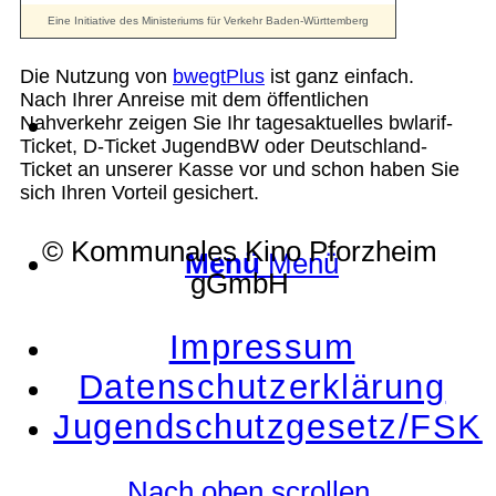
Die Nutzung von
bwegtPlus
ist ganz einfach.
Nach Ihrer Anreise mit dem öffentlichen
Suche
Nahverkehr zeigen Sie Ihr tagesaktuelles bwlarif-
Ticket, D-Ticket JugendBW oder Deutschland-
Ticket an unserer Kasse vor und schon haben Sie
sich Ihren Vorteil gesichert.
© Kommunales Kino Pforzheim
Menü
Menü
gGmbH
Impressum
Datenschutzerklärung
Jugendschutzgesetz/FSK
Nach oben scrollen