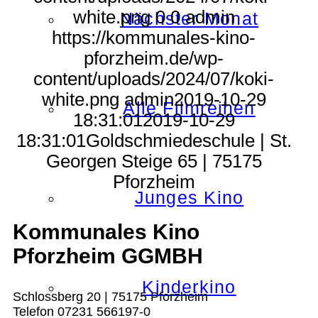
white.png
0
0
admin
Nächster Monat
https://kommunales-kino-
pforzheim.de/wp-
content/uploads/2024/07/koki-
white.png
admin
2019-10-29
Alle Filmreihen
18:31:01
2019-10-29
18:31:01
Goldschmiedeschule | St.
Georgen Steige 65 | 75175
Pforzheim
Junges Kino
Kommunales Kino
Pforzheim GGMBH
Kinderkino
Schlossberg 20 | 75175 Pforzheim
Telefon 07231 566197-0