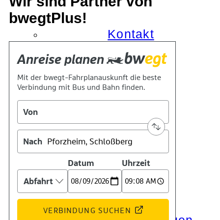
Wir sind Partner von
bwegtPlus!
Kontakt
Kino
Das Team