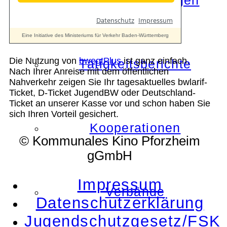
Die Auszeichnungen
Die Nutzung von
bwegtPlus
ist ganz einfach.
Tätigkeitsberichte
Nach Ihrer Anreise mit dem öffentlichen
Nahverkehr zeigen Sie Ihr tagesaktuelles bwlarif-
Ticket, D-Ticket JugendBW oder Deutschland-
Ticket an unserer Kasse vor und schon haben Sie
sich Ihren Vorteil gesichert.
Kooperationen
© Kommunales Kino Pforzheim
gGmbH
Impressum
Verbände
Datenschutzerklärung
Jugendschutzgesetz/FSK