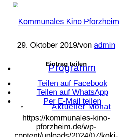
29. Oktober 2019
/
von
admin
Eintrag teilen
Programm
Teilen auf Facebook
Teilen auf WhatsApp
Per E-Mail teilen
Aktueller Monat
https://kommunales-kino-
pforzheim.de/wp-
content/uploads/2024/07/koki-