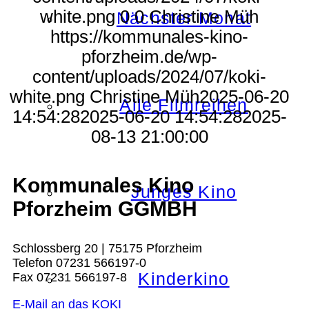
white.png
0
0
Christine Müh
Nächster Monat
https://kommunales-kino-
pforzheim.de/wp-
content/uploads/2024/07/koki-
white.png
Christine Müh
2025-06-20
Alle Filmreihen
14:54:28
2025-06-20 14:54:28
2025-
08-13 21:00:00
Kommunales Kino
Junges Kino
Pforzheim GGMBH
Schlossberg 20 | 75175 Pforzheim
Telefon 07231 566197-0
Kinderkino
Fax 07231 566197-8
E-Mail an das KOKI