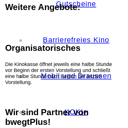
Gutscheine
Weitere Angebote:
Barrierefreies Kino
Organisatorisches
Die Kinokasse öffnet jeweils eine halbe Stunde
vor Beginn der ersten Vorstellung und schließt
Mobil und Draussen
eine halbe Stunde nach Beginn der letzten
Vorstellung.
Wir sind Partner von
KOKI+
bwegtPlus!