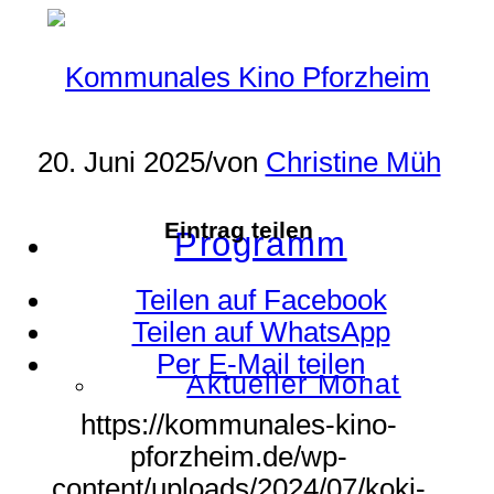
20. Juni 2025
/
von
Christine Müh
Eintrag teilen
Programm
Teilen auf Facebook
Teilen auf WhatsApp
Per E-Mail teilen
Aktueller Monat
https://kommunales-kino-
pforzheim.de/wp-
content/uploads/2024/07/koki-