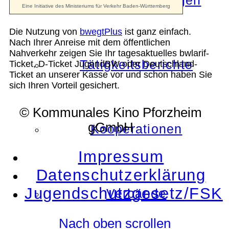
Die Auszeichnungen
Die Nutzung von
bwegtPlus
ist ganz einfach.
Nach Ihrer Anreise mit dem öffentlichen
Nahverkehr zeigen Sie Ihr tagesaktuelles bwlarif-
Tätigkeitsberichte
Ticket, D-Ticket JugendBW oder Deutschland-
Ticket an unserer Kasse vor und schon haben Sie
sich Ihren Vorteil gesichert.
© Kommunales Kino Pforzheim
gGmbH
Kooperationen
Impressum
Datenschutzerklärung
Jugendschutzgesetz/FSK
Verbände
Nach oben scrollen