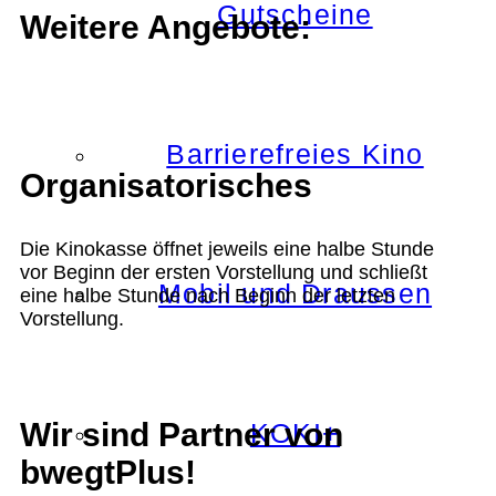
Gutscheine
Weitere Angebote:
Barrierefreies Kino
Organisatorisches
Die Kinokasse öffnet jeweils eine halbe Stunde
vor Beginn der ersten Vorstellung und schließt
Mobil und Draussen
eine halbe Stunde nach Beginn der letzten
Vorstellung.
Wir sind Partner von
KOKI+
bwegtPlus!