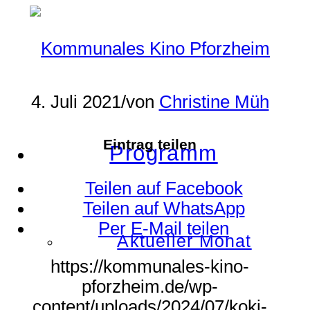
4. Juli 2021
/
von
Christine Müh
Eintrag teilen
Programm
Teilen auf Facebook
Teilen auf WhatsApp
Per E-Mail teilen
Aktueller Monat
https://kommunales-kino-
pforzheim.de/wp-
content/uploads/2024/07/koki-