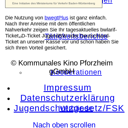
Die Auszeichnungen
Die Nutzung von
bwegtPlus
ist ganz einfach.
Nach Ihrer Anreise mit dem öffentlichen
Nahverkehr zeigen Sie Ihr tagesaktuelles bwlarif-
Tätigkeitsberichte
Ticket, D-Ticket JugendBW oder Deutschland-
Ticket an unserer Kasse vor und schon haben Sie
sich Ihren Vorteil gesichert.
© Kommunales Kino Pforzheim
gGmbH
Kooperationen
Impressum
Datenschutzerklärung
Jugendschutzgesetz/FSK
Verbände
Nach oben scrollen