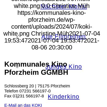
white.png
0
0
Christine Müh
Nächster Monat
https://kommunales-kino-
pforzheim.de/wp-
content/uploads/2024/07/koki-
white.png
Christine Müh
2021-07-04
Alle Filmreihen
19:53:47
2021-07-04 19:53:47
2021-
08-06 20:30:00
Kommunales Kino
Junges Kino
Pforzheim GGMBH
Schlossberg 20 | 75175 Pforzheim
Telefon 07231 566197-0
Kinderkino
Fax 07231 566197-8
E-Mail an das KOKI