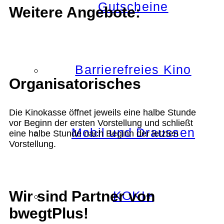
Gutscheine
Weitere Angebote:
Barrierefreies Kino
Organisatorisches
Die Kinokasse öffnet jeweils eine halbe Stunde
vor Beginn der ersten Vorstellung und schließt
Mobil und Draussen
eine halbe Stunde nach Beginn der letzten
Vorstellung.
Wir sind Partner von
KOKI+
bwegtPlus!