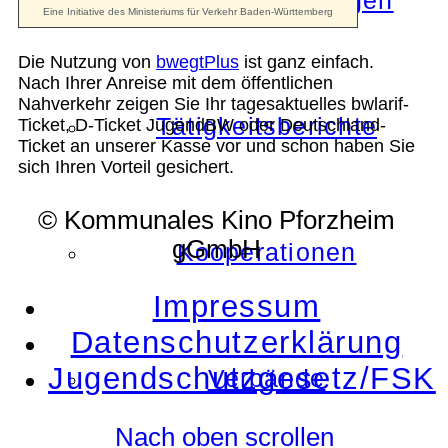
Die Auszeichnungen
Die Nutzung von
bwegtPlus
ist ganz einfach.
Nach Ihrer Anreise mit dem öffentlichen
Nahverkehr zeigen Sie Ihr tagesaktuelles bwlarif-
Tätigkeitsberichte
Ticket, D-Ticket JugendBW oder Deutschland-
Ticket an unserer Kasse vor und schon haben Sie
sich Ihren Vorteil gesichert.
© Kommunales Kino Pforzheim
gGmbH
Kooperationen
Impressum
Datenschutzerklärung
Jugendschutzgesetz/FSK
Verbände
Nach oben scrollen