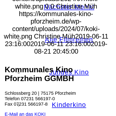
white.png
0
0
Christine Müh
Nächster Monat
https://kommunales-kino-
pforzheim.de/wp-
content/uploads/2024/07/koki-
white.png
Christine Müh
2019-06-11
Alle Filmreihen
23:16:00
2019-06-11 23:16:00
2019-
08-21 20:45:00
Kommunales Kino
Junges Kino
Pforzheim GGMBH
Schlossberg 20 | 75175 Pforzheim
Telefon 07231 566197-0
Kinderkino
Fax 07231 566197-8
E-Mail an das KOKI