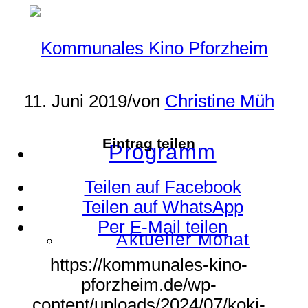
11. Juni 2019
/
von
Christine Müh
Eintrag teilen
Programm
Teilen auf Facebook
Teilen auf WhatsApp
Per E-Mail teilen
Aktueller Monat
https://kommunales-kino-
pforzheim.de/wp-
content/uploads/2024/07/koki-